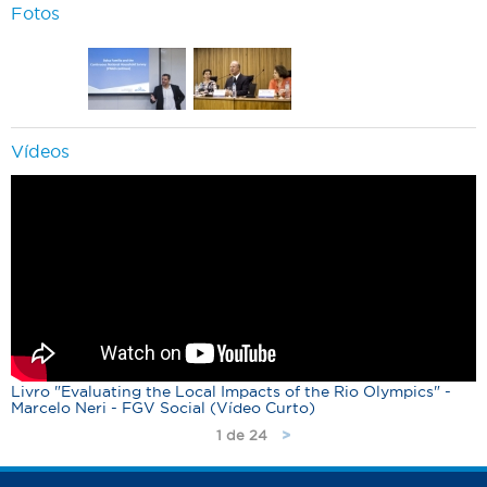
Fotos
Vídeos
Livro "Evaluating the Local Impacts of the Rio Olympics" -
Marcelo Neri - FGV Social (Vídeo Curto)
1 de 24
>