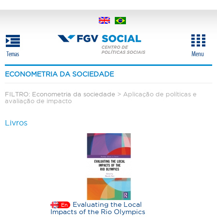
Pular
para
o
conteúdo
principal
ECONOMETRIA DA SOCIEDADE
FILTRO:
Econometria da sociedade
> Aplicação de políticas e
avaliação de impacto
Livros
Evaluating the Local
En
Impacts of the Rio Olympics