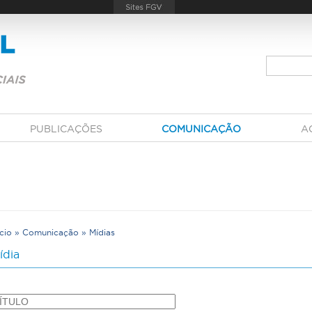
PUBLICAÇÕES
COMUNICAÇÃO
A
ício
»
Comunicação
»
Mídias
V
ídia