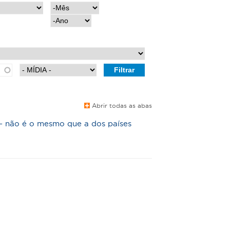
M
ê
A
s
n
o
Abrir todas as abas
 - não é o mesmo que a dos países