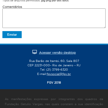
Tipos de arquivos permitidos:
jpg png pdf doc docx
.
Comentários
Acessar versão desktop
Rua Barão de Itambi, 60, Sala 807
CEP 22231-000– Rio de Janeiro – RJ
Tel: (21) 3799-6320
E-mail:
fgvsocial@fgv.br
FGV 2018
As manifestações expressas por integrantes dos quadros da
Fundação Getulio Vargas, nas quais constem a sua identificação