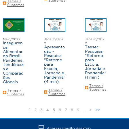
Subtemas
Temas /
Subtemas
Maio/2022
Janeiro/202
Janeiro/202
Inseguran
2
2
Apresenta
Teaser -
ça
ção -
Pesquisa
Alimentar
Pesquisa
"Retorno
no Brasil:
"Retorno
para
Pandemia,
para
Escola,
Tendência
Escola,
Jornada e
s e
Jornada e
Pandemia"
Comparaç
Pandemia"
(1 min')
ões
(4 min)
Globais
Temas /
Subtemas
Temas /
Temas /
Subtemas
Subtemas
1
2
3
4
5
6
7
8
9
…
>
>>
Acessar versão desktop