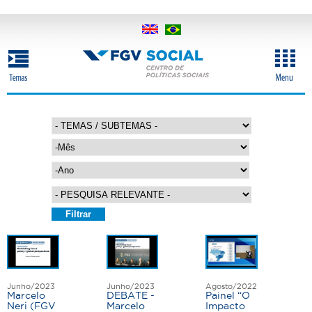
Pular
para
o
conteúdo
principal
M
ê
s
A
n
o
P
á
g
Junho/2023
Junho/2023
Agosto/2022
i
Marcelo
DEBATE -
Painel “O
Neri (FGV
Marcelo
Impacto
n