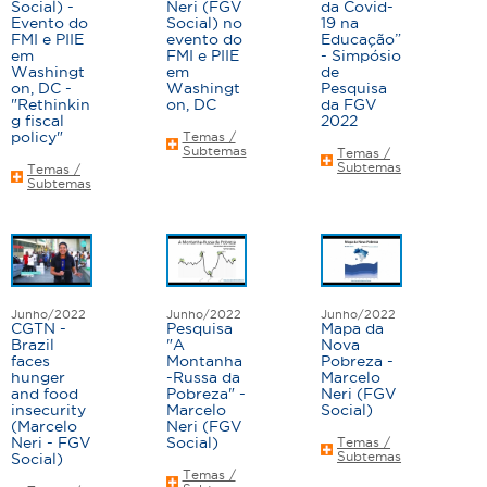
Social) -
Neri (FGV
da Covid-
a
Evento do
Social) no
19 na
FMI e PIIE
evento do
Educação”
s
em
FMI e PIIE
- Simpósio
Washingt
em
de
on, DC -
Washingt
Pesquisa
"Rethinkin
on, DC
da FGV
g fiscal
2022
policy"
Temas /
Subtemas
Temas /
Subtemas
Temas /
Subtemas
Junho/2022
Junho/2022
Junho/2022
CGTN -
Pesquisa
Mapa da
Brazil
"A
Nova
faces
Montanha
Pobreza -
hunger
-Russa da
Marcelo
and food
Pobreza" -
Neri (FGV
insecurity
Marcelo
Social)
(Marcelo
Neri (FGV
Neri - FGV
Social)
Temas /
Subtemas
Social)
Temas /