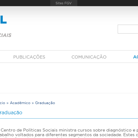
PUBLICAÇÕES
COMUNICAÇÃO
A
ício
»
Acadêmico
»
Graduação
V
raduação
Centro de Políticas Sociais ministra cursos sobre diagnóstico e p
rabalho voltados para diferentes segmentos da sociedade. Estes