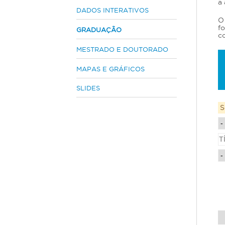
a
s
DADOS INTERATIVOS
O
t
fo
GRADUAÇÃO
á
co
a
MESTRADO E DOUTORADO
q
u
MAPAS E GRÁFICOS
i
SLIDES
S