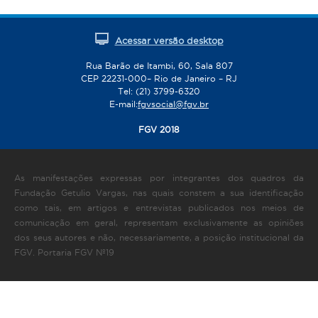
Acessar versão desktop
Rua Barão de Itambi, 60, Sala 807
CEP 22231-000– Rio de Janeiro – RJ
Tel: (21) 3799-6320
E-mail:
fgvsocial@fgv.br
FGV 2018
As manifestações expressas por integrantes dos quadros da
Fundação Getulio Vargas, nas quais constem a sua identificação
como tais, em artigos e entrevistas publicados nos meios de
comunicação em geral, representam exclusivamente as opiniões
dos seus autores e não, necessariamente, a posição institucional da
FGV. Portaria FGV Nº19