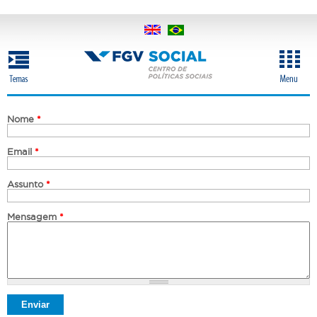
Pular
para
o
conteúdo
principal
Nome
*
Email
*
Assunto
*
Mensagem
*