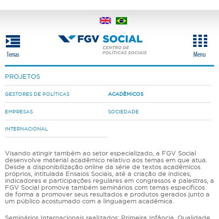
Pular
para
o
conteúdo
principal
PROJETOS
GESTORES DE POLÍTICAS
ACADÊMICOS
EMPRESAS
SOCIEDADE
INTERNACIONAL
Visando atingir também ao setor especializado, a FGV Social
desenvolve material acadêmico relativo aos temas em que atua.
Desde a disponibilização online da série de textos acadêmicos
próprios, intitulada Ensaios Sociais, até a criação de índices,
indicadores e participações regulares em congressos e palestras, a
FGV Social promove também seminários com temas específicos
de forma a promover seus resultados e produtos gerados junto a
um público acostumado com a linguagem acadêmica.
Seminários Internacionais realizados: Primeira Infância, Qualidade