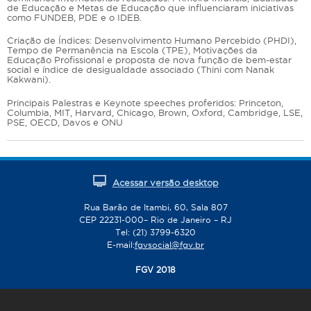
de Educação e Metas de Educação que influenciaram iniciativas
como FUNDEB, PDE e o IDEB.
Criação de Índices: Desenvolvimento Humano Percebido (PHDI),
Tempo de Permanência na Escola (TPE), Motivações da
Educação Profissional e proposta de nova função de bem-estar
social e índice de desigualdade associado (Thini com Nanak
Kakwani).
Principais Palestras e Keynote speeches proferidos: Princeton,
Columbia, MIT, Harvard, Chicago, Brown, Oxford, Cambridge, LSE,
PSE, OECD, Davos e ONU
Acessar versão desktop
Rua Barão de Itambi, 60, Sala 807
CEP 22231-000– Rio de Janeiro – RJ
Tel: (21) 3799-6320
E-mail:
fgvsocial@fgv.br
FGV 2018