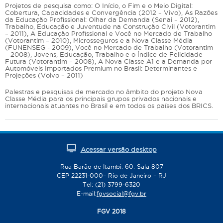
Projetos de pesquisa como: O Início, o Fim e o Meio Digital:
Cobertura, Capacidades e Convergência (2012 – Vivo), As Razões
da Educação Profissional: Olhar da Demanda (Senai – 2012),
Trabalho, Educação e Juventude na Construção Civil (Votorantim
– 2011), A Educação Profissional e Você no Mercado de Trabalho
(Votorantim – 2010), Microsseguros e a Nova Classe Média
(FUNENSEG - 2009), Você no Mercado de Trabalho (Votorantim
– 2008), Jovens, Educação, Trabalho e o Índice de Felicidade
Futura (Votorantim – 2008), A Nova Classe A1 e a Demanda por
Automóveis Importados Premium no Brasil: Determinantes e
Projeções (Volvo – 2011)
Palestras e pesquisas de mercado no âmbito do projeto Nova
Classe Média para os principais grupos privados nacionais e
internacionais atuantes no Brasil e em todos os países dos BRICS.
Acessar versão desktop
Rua Barão de Itambi, 60, Sala 807
CEP 22231-000– Rio de Janeiro – RJ
Tel: (21) 3799-6320
E-mail:
fgvsocial@fgv.br
FGV 2018