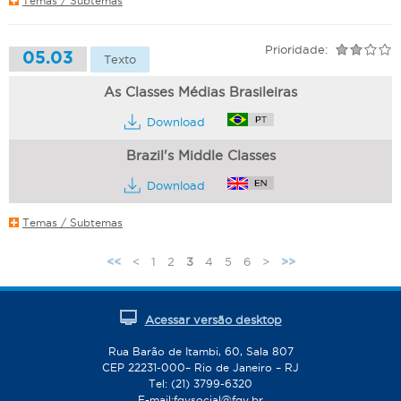
Temas / Subtemas
Prioridade:
05.03
Texto
As Classes Médias Brasileiras
Download
Brazil's Middle Classes
Download
Temas / Subtemas
<
1
2
3
4
5
6
>
<<
>>
P
á
g
Acessar versão desktop
i
n
Rua Barão de Itambi, 60, Sala 807
CEP 22231-000– Rio de Janeiro – RJ
a
Tel: (21) 3799-6320
s
E-mail:
fgvsocial@fgv.br