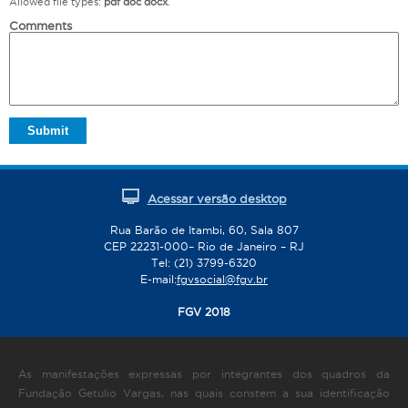
Allowed file types:
pdf doc docx
.
Comments
Acessar versão desktop
Rua Barão de Itambi, 60, Sala 807
CEP 22231-000– Rio de Janeiro – RJ
Tel: (21) 3799-6320
E-mail:
fgvsocial@fgv.br
FGV 2018
As manifestações expressas por integrantes dos quadros da
Fundação Getulio Vargas, nas quais constem a sua identificação