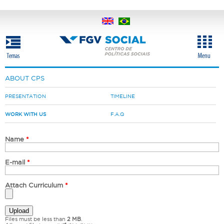
Skip
to
main
content
ABOUT CPS
PRESENTATION
TIMELINE
WORK WITH US
F.A.Q
Name
*
E-mail
*
Attach Curriculum
*
Files must be less than
2 MB
.