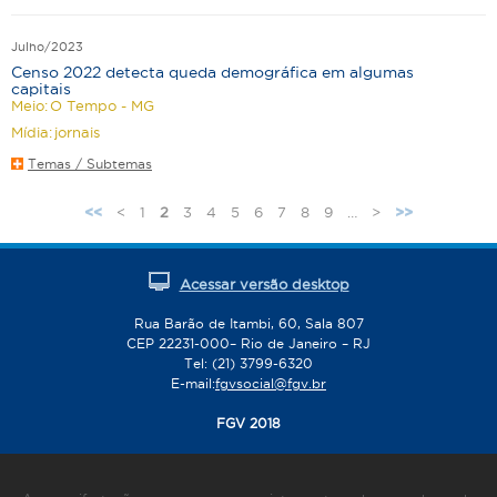
Julho/2023
Censo 2022 detecta queda demográfica em algumas
capitais
Meio:
O Tempo - MG
Mídia:
jornais
Temas / Subtemas
<
1
2
3
4
5
6
7
8
9
…
>
<<
>>
P
á
g
Acessar versão desktop
i
n
Rua Barão de Itambi, 60, Sala 807
CEP 22231-000– Rio de Janeiro – RJ
a
Tel: (21) 3799-6320
s
E-mail:
fgvsocial@fgv.br
FGV 2018