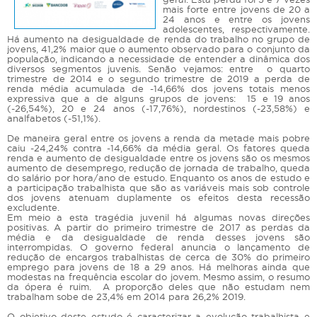
mais forte entre jovens de 20 a
24 anos e entre os jovens
adolescentes, respectivamente.
Há aumento na desigualdade de renda do trabalho no grupo de
jovens, 41,2% maior que o aumento observado para o conjunto da
população, indicando a necessidade de entender a dinâmica dos
diversos segmentos juvenis. Senão vejamos: entre o quarto
trimestre de 2014 e o segundo trimestre de 2019 a perda de
renda média acumulada de -14,66% dos jovens totais menos
expressiva que a de alguns grupos de jovens: 15 e 19 anos
(-26,54%), 20 e 24 anos (-17,76%), nordestinos (-23,58%) e
analfabetos (-51,1%).
De maneira geral entre os jovens a renda da metade mais pobre
caiu -24,24% contra -14,66% da média geral. Os fatores queda
renda e aumento de desigualdade entre os jovens são os mesmos
aumento de desemprego, redução de jornada de trabalho, queda
do salário por hora/ano de estudo. Enquanto os anos de estudo e
a participação trabalhista que são as variáveis mais sob controle
dos jovens atenuam duplamente os efeitos desta recessão
excludente.
Em meio a esta tragédia juvenil há algumas novas direções
positivas. A partir do primeiro trimestre de 2017 as perdas da
média e da desigualdade de renda desses jovens são
interrompidas. O governo federal anuncia o lançamento de
redução de encargos trabalhistas de cerca de 30% do primeiro
emprego para jovens de 18 a 29 anos. Há melhoras ainda que
modestas na frequência escolar do jovem. Mesmo assim, o resumo
da ópera é ruim. A proporção deles que não estudam nem
trabalham sobe de 23,4% em 2014 para 26,2% 2019.
O objetivo deste estudo é caracterizar a evolução trabalhista e