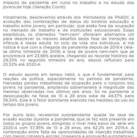
impacto da pandemia em curso no trabalho e no estudo dos
jovens.de hoje (Geração Covid).
Inicialmente, descrevemos através dos microdados da PNADC a
evolução das combinações de status do binômio educação e
trabalho entre jovens, em particular, que estão fora da ocupação
no mercado de trabalho e de instituições educacionais. Essas
estatísticas, os chamados “nem-nem” oferecem alternativa útil
para descrever os maiores desafios desta fase de transição da
infância à idade adulta no ciclo da vida dos indivíduos. A má
notícia é que com a chegada da pandemia depois de 2019.4 (leia-
se último trimestre de 2019) a taxa de jovens nem-nem que se
encontrava em 23,66% acelera, chegando ao recorde histórico de
29,33% no segundo trimestre do ano, depois refluindo para
25,52% até 2020.4.
O estudo aponta em tempo hábil, o que é fundamental para
reações de política, especialmente no período de pandemia,
marcadas perdas trabalhistas de ocupação para o conjunto dos
jovens na pandemia, ampliando sobremaneira a magnitude das
mesmas observadas nos últimos seis anos. Só na pandemia a
desocupação na faixa de 15 a 29 anos sobe de 49,37% para
56,34%. Este é o fator dominante exercido nas medidas do uso do
tempo dos jovens.
Por outro lado, revelamos surpreendente queda da taxa de
evasão escolar durante a pandemia, que se faz está presente em
todos os grupos jovens, atingindo o nível mais baixo da série em
2020.4 com 57,95% de 15 a 29 anos, era 62,2% em 2019.4. A
combinação entre falta de oportunidades de inserção trabalhista
com menor cobrança escolar (presença e aprovação automáticas)