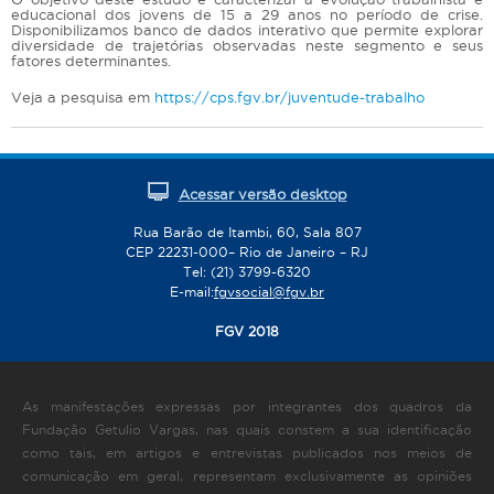
educacional dos jovens de 15 a 29 anos no período de crise.
Disponibilizamos banco de dados interativo que permite explorar
diversidade de trajetórias observadas neste segmento e seus
fatores determinantes.
Veja a pesquisa em
https://cps.fgv.br/juventude-trabalho
Acessar versão desktop
Rua Barão de Itambi, 60, Sala 807
CEP 22231-000– Rio de Janeiro – RJ
Tel: (21) 3799-6320
E-mail:
fgvsocial@fgv.br
FGV 2018
As manifestações expressas por integrantes dos quadros da
Fundação Getulio Vargas, nas quais constem a sua identificação
como tais, em artigos e entrevistas publicados nos meios de
comunicação em geral, representam exclusivamente as opiniões