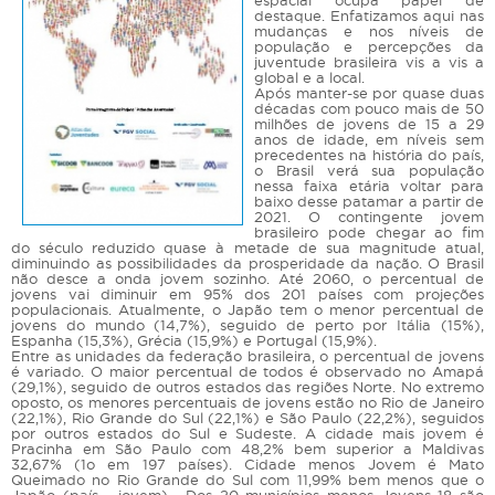
espacial ocupa papel de
destaque. Enfatizamos aqui nas
mudanças e nos níveis de
população e percepções da
juventude brasileira vis a vis a
global e a local.
Após manter-se por quase duas
décadas com pouco mais de 50
milhões de jovens de 15 a 29
anos de idade, em níveis sem
precedentes na história do país,
o Brasil verá sua população
nessa faixa etária voltar para
baixo desse patamar a partir de
2021. O contingente jovem
brasileiro pode chegar ao fim
do século reduzido quase à metade de sua magnitude atual,
diminuindo as possibilidades da prosperidade da nação. O Brasil
não desce a onda jovem sozinho. Até 2060, o percentual de
jovens vai diminuir em 95% dos 201 países com projeções
populacionais. Atualmente, o Japão tem o menor percentual de
jovens do mundo (14,7%), seguido de perto por Itália (15%),
Espanha (15,3%), Grécia (15,9%) e Portugal (15,9%).
Entre as unidades da federação brasileira, o percentual de jovens
é variado. O maior percentual de todos é observado no Amapá
(29,1%), seguido de outros estados das regiões Norte. No extremo
oposto, os menores percentuais de jovens estão no Rio de Janeiro
(22,1%), Rio Grande do Sul (22,1%) e São Paulo (22,2%), seguidos
por outros estados do Sul e Sudeste. A cidade mais jovem é
Pracinha em São Paulo com 48,2% bem superior a Maldivas
32,67% (1o em 197 países). Cidade menos Jovem é Mato
Queimado no Rio Grande do Sul com 11,99% bem menos que o