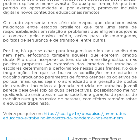
podem explicar a menor evasão. De qualquer forma, há que tirar
partido da oportunidade e, por exemplo, promover inclusão
digital e novos conteúdos educacionais remotos.
O estudo apresenta uma série de mapas que detalham estas
mudanças entre estados brasileiros que tem uma serie de
responsabilidades em relação a problemas que afligem aos jovens
a começar pelo ensino médio, ações para desempregados,
políticas de segurança e de transito e entre outras.
Por fim, há que se olhar para imagem invertida no espelho dos
nem nem, enfocando também aqueles que exercem jornada
dupla. É preciso incorporar os tons de cinza no diagnóstico e nas
politicas propostas. As extensões das jornadas de trabalho e
escolares determinam a performance nessas duas frentes. No que
tange ações há que se buscar a conciliação entre estudo e
trabalho graduando parâmetros de forma atender os objetivos de
política finais, quais sejam o aprendizado e a geração de postos
de trabalho. Incentivos a jornada reduzida de trabalho juvenil
parece desejável sob as duas perspectivas, possibilitando melhor
qualidade de ensino assim como socializar a geração de postos de
trabalho num grupo maior de pessoas, com efeitos também sobre
a equidade trabalhista.
Veja a pesquisa em
https://cps.fgv.br/pesquisas/juventudes-
educacao-e-trabalho-impactos-da-pandemia-nos-nem-nem
Jovens – Percepções e