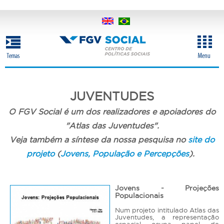
Pular
para
o
conteúdo
principal
JUVENTUDES
O FGV Social é um dos realizadores e apoiadores do
"Atlas das Juventudes".
Veja também a síntese da nossa pesquisa no
site do
projeto
(
Jovens, População e Percepções
).
Jovens - Projeções
Populacionais
Num projeto intitulado Atlas das
Juventudes, a representação