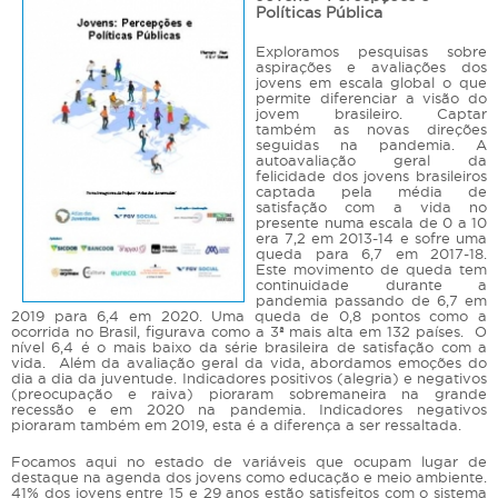
Políticas Pública
Exploramos pesquisas sobre
aspirações e avaliações dos
jovens em escala global o que
permite diferenciar a visão do
jovem brasileiro. Captar
também as novas direções
seguidas na pandemia. A
autoavaliação geral da
felicidade dos jovens brasileiros
captada pela média de
satisfação com a vida no
presente numa escala de 0 a 10
era 7,2 em 2013-14 e sofre uma
queda para 6,7 em 2017-18.
Este movimento de queda tem
continuidade durante a
pandemia passando de 6,7 em
2019 para 6,4 em 2020. Uma queda de 0,8 pontos como a
ocorrida no Brasil, figurava como a 3ª mais alta em 132 países. O
nível 6,4 é o mais baixo da série brasileira de satisfação com a
vida. Além da avaliação geral da vida, abordamos emoções do
dia a dia da juventude. Indicadores positivos (alegria) e negativos
(preocupação e raiva) pioraram sobremaneira na grande
recessão e em 2020 na pandemia. Indicadores negativos
pioraram também em 2019, esta é a diferença a ser ressaltada.
Focamos aqui no estado de variáveis que ocupam lugar de
destaque na agenda dos jovens como educação e meio ambiente.
41% dos jovens entre 15 e 29 anos estão satisfeitos com o sistema