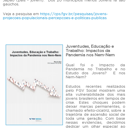
Japão (país - jovem). Dos 20 municípios menos Jovens 18 são
gaúchos.
Veja a pesquisa em
https://cps.fgv.br/pesquisas/jovens-
projecoes-populacionais-percepcoes-e-politicas-publicas
Juventudes, Educação e
Trabalho: Impactos da
Pandemia nos Nem-Nem
Qual foi o Impacto da
Pandemia no Trabalho e no
Estudo dos Jovens? E nos
Nem-Nem?
Estudos recentes realizados
pelo FGV Social mostram uma
alta vulnerabilidade dos mais
jovens brasileiros em tempos de
crise. Estes choques podem
deixar marcas permanentes, o
chamado efeito-cicatriz, sobre a
trajetória de ascensão social de
toda uma geração. Com base
nessas evidencias, decidimos
dedicar um olhar especial ao