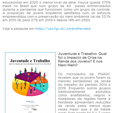
educacional em 2020 o menor nivel da série. Houve queda 375%
maior no Brasil que num grupo de 40 paises entrtevistados
durante a pandemia que funcionam como um grupo de controle.
A proporçao de jovens brasileiros satisfeitos com os esforços
empreendidos com a preservação do meio ambiente cai de 33,1%
em 2015-18, para 27% em 2019 e depois 19% em 2020.
Veja a pesquisa em
https://cps.fgv.br/JovensPercebe
Juventude e Trabalho: Qual
foi o Impacto da Crise na
Renda dos Jovens? E nos
Nem-Nem?
Os microdados da PNADC
revelam que os jovens foram os
maiores perdedores de renda
do trabalho do período 2014 a
2019. Enquanto outros grupos
tradicionalmente excluídos
como analfabetos, negros e
moradores da regiões Norte e
Nordeste apresentam reduções
de renda pelos menos duas
vezes maior que a da média
geral. Esta perda foi 5 e 7 vezes