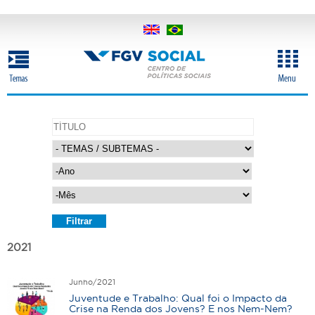
Pular
para
o
conteúdo
principal
A
n
o
M
ê
s
A
n
o
2021
Junho/2021
Juventude e Trabalho: Qual foi o Impacto da
Crise na Renda dos Jovens? E nos Nem-Nem?