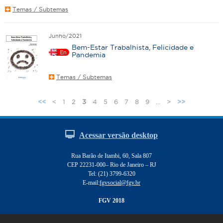
Temas / Subtemas
Junho/2021
Bem-Estar Trabalhista, Felicidade e
En
Pandemia
Temas / Subtemas
<
1
2
3
4
5
6
7
8
9
…
>
<<
>>
P
á
g
Acessar versão desktop
i
n
Rua Barão de Itambi, 60, Sala 807
a
CEP 22231-000– Rio de Janeiro – RJ
s
Tel: (21) 3799-6320
E-mail:
fgvsocial@fgv.br
FGV 2018