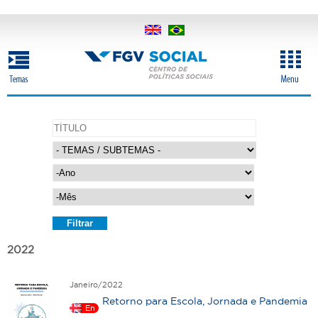
Pular
para
o
conteúdo
principal
A
n
o
M
ê
s
A
n
o
2022
Janeiro/2022
Retorno para Escola, Jornada e Pandemia
En