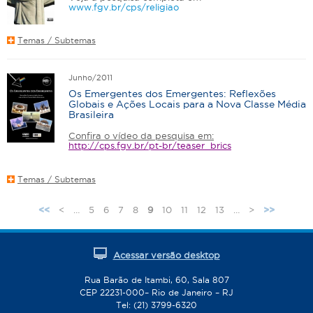
www.fgv.br/cps/religiao
Temas / Subtemas
Junho/2011
Os Emergentes dos Emergentes: Reflexões
Globais e Ações Locais para a Nova Classe Média
Brasileira
Confira o vídeo da pesquisa em:
http://cps.fgv.br/pt-br/teaser_brics
Temas / Subtemas
<
…
5
6
7
8
9
10
11
12
13
…
>
<<
>>
P
á
g
Acessar versão desktop
i
n
Rua Barão de Itambi, 60, Sala 807
CEP 22231-000– Rio de Janeiro – RJ
a
Tel: (21) 3799-6320
s