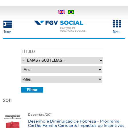
Pular
para
o
conteúdo
principal
A
n
o
M
ê
s
A
n
o
2011
Dezembro/2011
Desenho e Diminuição de Pobreza - Programa
Cartão Família Carioca & Impactos de Incentivos