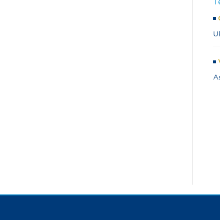
T
U
A