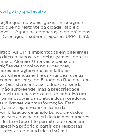
w.fgv.br/cps/favela2
tação que moradias iguais têm aluguéis
o que no restante da cidade. Isto é o
 imóveis. Agora na comparação do pré e pós
 Os aluguéis subiram, após as UPPs, 6,8%
ítico. As UPPs implantadas em diferentes
s diferenciados. Nos debruçamos sobre as
cinha e Alemão. Uma vasta gama de
ições de trabalho na superiores,
iores por aglomeração e falta de
stas diferenças entre as grandes favelas
 menor presença do Estado na Rocinha em
s (assistência social, educação saúde,
a não surpreende, mas a precariedade
a constitui o paradoxo da Rocinha. Há um
a baixa esperança relativa dos moradores
sibilidades de transformação. Esta
talvez seja o maior desafio da
sponibilização de amplo banco de dados
las captados na objetividade dos números
a deste estudo. Ele permite que cada um
spectiva própria a partir das respostas
s destas comunidades (150 mil