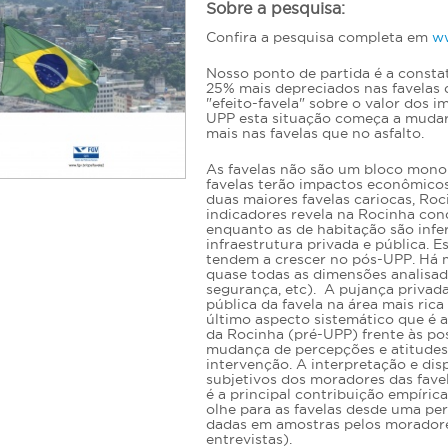
Sobre a pesquisa:
Confira a pesquisa completa em
ww
Nosso ponto de partida é a consta
25% mais depreciados nas favelas d
"efeito-favela" sobre o valor dos
UPP esta situação começa a mudar.
mais nas favelas que no asfalto.
As favelas não são um bloco monol
favelas terão impactos econômico
duas maiores favelas cariocas, Ro
indicadores revela na Rocinha cond
enquanto as de habitação são infer
infraestrutura privada e pública. E
tendem a crescer no pós-UPP. Há
quase todas as dimensões analisada
segurança, etc). A pujança privad
pública da favela na área mais ric
último aspecto sistemático que é 
da Rocinha (pré-UPP) frente às pos
mudança de percepções e atitudes, 
intervenção. A interpretação e di
subjetivos dos moradores das fave
é a principal contribuição empíric
olhe para as favelas desde uma per
dadas em amostras pelos moradore
entrevistas).