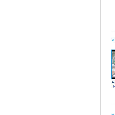
V
A
H