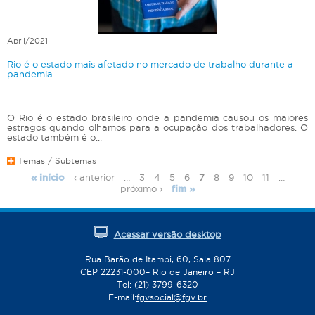
Abril/2021
Rio é o estado mais afetado no mercado de trabalho durante a
pandemia
O Rio é o estado brasileiro onde a pandemia causou os maiores
estragos quando olhamos para a ocupação dos trabalhadores. O
estado também é o...
Temas / Subtemas
‹ anterior
…
3
4
5
6
7
8
9
10
11
…
« início
P
próximo ›
fim »
á
g
i
Acessar versão desktop
n
Rua Barão de Itambi, 60, Sala 807
a
CEP 22231-000– Rio de Janeiro – RJ
s
Tel: (21) 3799-6320
E-mail:
fgvsocial@fgv.br