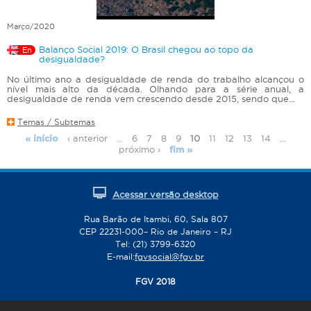
Março/2020
Balanço Social 2019: O Brasil chegou ao topo da
En
desigualdade?
No último ano a desigualdade de renda do trabalho alcançou o
nível mais alto da década. Olhando para a série anual, a
desigualdade de renda vem crescendo desde 2015, sendo que...
Temas / Subtemas
‹ anterior
…
6
7
8
9
10
11
12
13
14
…
« início
P
próximo ›
fim »
á
g
i
Acessar versão desktop
n
Rua Barão de Itambi, 60, Sala 807
a
CEP 22231-000– Rio de Janeiro – RJ
s
Tel: (21) 3799-6320
E-mail:
fgvsocial@fgv.br
FGV 2018