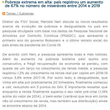
Pobreza extrema em alta: país registrou um aumento
de 67% no número de miseráveis entre 2014 e 2019
Temas / Subtemas
Diretor da FGV Social, Marcelo Neri discute os novos resultados
acerca da evolução da pobreza e desigualdade no país em
pesquisa divulgada com base nos dados da Pesquisa Nacional de
Amostras por Domicílio Contínua (PNADC), que apresenta o
primeiro ano do governo Bolsonaro e o último retrato social do
país antes da pandemia do Covid-19.
De acordo com Neri, a pesquisa apresenta boas e más notícias.
Além do aumento na pobreza extrema pelo quinto ano
consecutivo, a frágil recuperação da economia se perdeu, com
queda de um terço no crescimento da renda média: a pesquisa
registrou 1,3% de crescimento na renda real per capita em 2018-19
versus 3,9% entre 2017-18. Por outro lado, a desigualdade, que
vinha em alta por praticamente 20 trimestres, finalmente começou
a cair, reduzindo em 3 pontos do Gini. É importante ressaltar que
enquanto a renda finalmente superou o seu valor pré-crise (1,19%
acima do valor de 2014), o bem-estar (variável que leva em conta
não só crescimento da renda, mas também sua distribuição) ainda
se encontra abaixo de 2014.