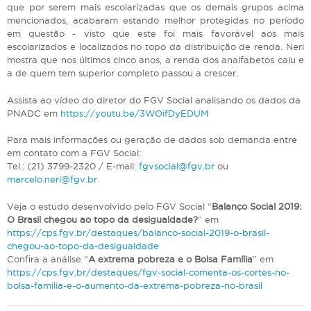
que por serem mais escolarizadas que os demais grupos acima
mencionados, acabaram estando melhor protegidas no período
em questão - visto que este foi mais favorável aos mais
escolarizados e localizados no topo da distribuição de renda. Neri
mostra que nos últimos cinco anos, a renda dos analfabetos caiu e
a de quem tem superior completo passou a crescer.
Assista ao vídeo do diretor do FGV Social analisando os dados da
PNADC em
https://youtu.be/3WOifDyEDUM
Para mais informações ou geração de dados sob demanda entre
em contato com a FGV Social:
Tel.: (21) 3799-2320 / E-mail:
fgvsocial@fgv.br
ou
marcelo.neri@fgv.br
Veja o estudo desenvolvido pelo FGV Social “
Balanço Social 2019:
O Brasil chegou ao topo da desigualdade?
” em
https://cps.fgv.br/destaques/balanco-social-2019-o-brasil-
chegou-ao-topo-da-desigualdade
Confira a análise “
A extrema pobreza e o Bolsa Família
” em
https://cps.fgv.br/destaques/fgv-social-comenta-os-cortes-no-
bolsa-familia-e-o-aumento-da-extrema-pobreza-no-brasil