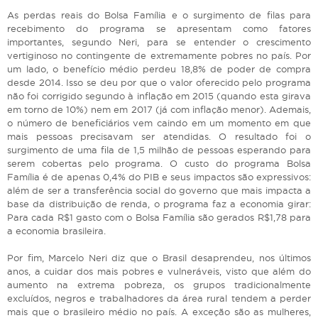
As perdas reais do Bolsa Família e o surgimento de filas para
recebimento do programa se apresentam como fatores
importantes, segundo Neri, para se entender o crescimento
vertiginoso no contingente de extremamente pobres no país. Por
um lado, o benefício médio perdeu 18,8% de poder de compra
desde 2014. Isso se deu por que o valor oferecido pelo programa
não foi corrigido segundo à inflação em 2015 (quando esta girava
em torno de 10%) nem em 2017 (já com inflação menor). Ademais,
o número de beneficiários vem caindo em um momento em que
mais pessoas precisavam ser atendidas. O resultado foi o
surgimento de uma fila de 1,5 milhão de pessoas esperando para
serem cobertas pelo programa. O custo do programa Bolsa
Família é de apenas 0,4% do PIB e seus impactos são expressivos:
além de ser a transferência social do governo que mais impacta a
base da distribuição de renda, o programa faz a economia girar:
Para cada R$1 gasto com o Bolsa Família são gerados R$1,78 para
a economia brasileira.
Por fim, Marcelo Neri diz que o Brasil desaprendeu, nos últimos
anos, a cuidar dos mais pobres e vulneráveis, visto que além do
aumento na extrema pobreza, os grupos tradicionalmente
excluídos, negros e trabalhadores da área rural tendem a perder
mais que o brasileiro médio no país. A exceção são as mulheres,