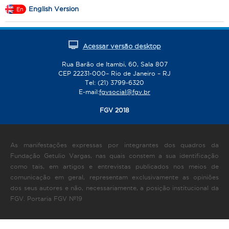
English Version
En
Acessar versão desktop
Rua Barão de Itambi, 60, Sala 807
CEP 22231-000– Rio de Janeiro – RJ
Tel: (21) 3799-6320
E-mail:
fgvsocial@fgv.br
FGV 2018
As manifestações expressas por integrantes dos quadros da
Fundação Getulio Vargas, nas quais constem a sua identificação
como tais, em artigos e entrevistas publicados nos meios de
comunicação em geral, representam exclusivamente as opiniões
dos seus autores e não, necessariamente, a posição institucional da
FGV. Portaria FGV Nº19