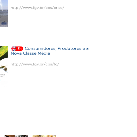
http://www.fgv.br/cps/crise/
Consumidores, Produtores e a
En
Nova Classe Média
http://www.fgv.br/cps/fc/