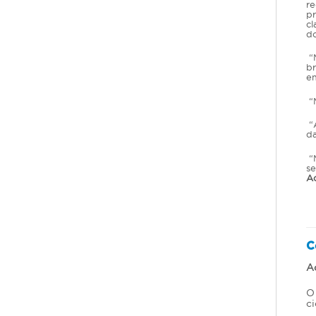
re
pr
cl
do
“M
br
e
“M
“A
da
“M
se
Ac
C
A
O 
ci