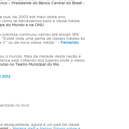
co – Presidente do Banco Central do Brasil -
ra que, de 2003 até maio deste ano,
é como se elevássemos para a classe média
 Copa do Mundo e na ONU
A pobreza continuou caindo até atingir 18%
... “Existe toda uma gama de classes médias às
 C” ou de nova classe média.” -
Fernando
irou o mundo. Mais da metade desta nação é
perança está voltando aos lugares onde o medo
so no Teatro Municipal do Rio.
i 2012
sentado no livro
a desigualdade, agora é um país de classe
omist
–
Matéria Half a Nation Strong sobre a