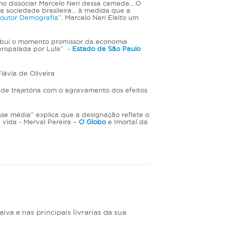
mo dissociar Marcelo Neri dessa camada....O
 sociedade brasileira... à medida que a
outor Demografia”
. Marcelo Neri Eleito um
tribui o momento promissor da economia
propalada por Lula” -
Estado de São Paulo
ávia de Oliveira
de trajetória com o agravamento dos efeitos
se média” explica que a designação reflete o
 vida - Merval Pereira –
O Globo
e Imortal da
iva e nas principais livrarias da sua