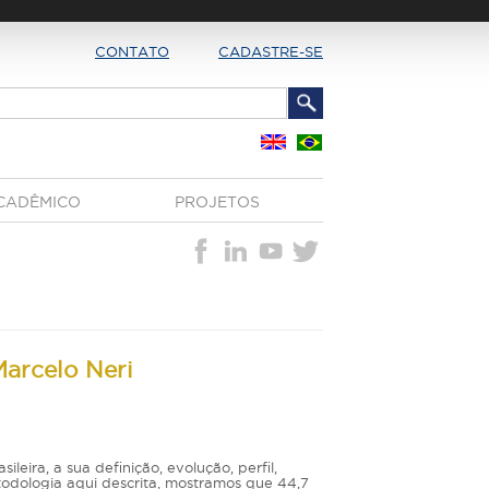
CONTATO
CADASTRE-SE
CADÊMICO
PROJETOS
Marcelo Neri
sileira, a sua definição, evolução, perfil,
todologia aqui descrita, mostramos que 44,7