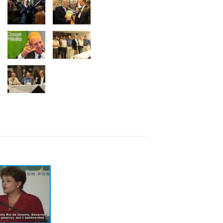
ue aconteceu com a
 classe média:
nomista faz
nóstico do antes e
is da crise