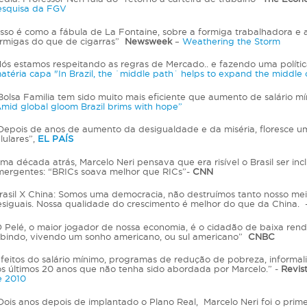
esquisa da FGV
sso é como a fábula de La Fontaine, sobre a formiga trabalhadora e a 
rmigas do que de cigarras”
Newsweek
–
Weathering the Storm
ós estamos respeitando as regras de Mercado.. e fazendo uma política
atéria capa "In Brazil, the `middle path´ helps to expand the middle 
olsa Familia tem sido muito mais eficiente que aumento de salário m
mid global gloom Brazil brims with hope”
epois de anos de aumento da desigualdade e da miséria, floresce u
lulares”,
EL PAÍS
a década atrás, Marcelo Neri pensava que era risível o Brasil ser i
ergentes: “BRICs soava melhor que RICs”-
CNN
asil X China: Somos uma democracia, não destruímos tanto nosso me
siguais. Nossa qualidade do crescimento é melhor do que da China. 
 Pelé, o maior jogador de nossa economia, é o cidadão de baixa ren
bindo, vivendo um sonho americano, ou sul americano”
CNBC
feitos do salário mínimo, programas de redução de pobreza, informali
s últimos 20 anos que não tenha sido abordada por Marcelo.” -
Revis
e 2010
ois anos depois de implantado o Plano Real, Marcelo Neri foi o prim