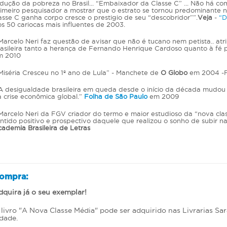
dução da pobreza no Brasil... “Embaixador da Classe C” ... Não há co
imeiro pesquisador a mostrar que o estrato se tornou predominante na
asse C ganha corpo cresce o prestigio de seu “descobridor””.
Veja
-
“D
s 50 cariocas mais influentes de 2003.
arcelo Neri faz questão de avisar que não é tucano nem petista.. a
asileira tanto a herança de Fernando Henrique Cardoso quanto à fé 
m 2010
iséria Cresceu no 1º ano de Lula” - Manchete de
O Globo
em 2004 -Fl
 desigualdade brasileira em queda desde o início da década mudou 
 crise econômica global.”
Folha de São Paulo
em 2009
arcelo Neri da FGV criador do termo e maior estudioso da “nova clas
ntido positivo e prospectivo daquele que realizou o sonho de subir na
ademia Brasileira de Letras
ompra:
dquira já o seu exemplar!
livro "A Nova Classe Média" pode ser adquirido nas Livrarias Sara
dade.