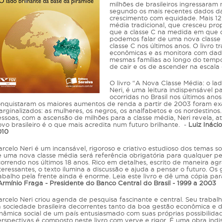
milhões de brasileiros ingressaram
segundo os mais recentes dados 
crescimento com equidade. Mais 12
média tradicional, que cresceu pro
que a classe C na medida em que o
podemos falar de uma nova class
classe C nos últimos anos. O livro t
econômicas e as monitora com da
mesmas famílias ao longo do tempo. 
de cair e os de ascender na escala
O livro “A Nova Classe Média: o la
Neri, é uma leitura indispensável 
ocorridas no Brasil nos últimos ano
nquistaram os maiores aumentos de renda a partir de 2003 foram e
rginalizados: as mulheres, os negros, os analfabetos e os nordestino
ssoas, com a ascensão de milhões para a classe média, Neri revela, a
vo brasileiro é o que mais acredita num futuro brilhante. -
Luiz Ináci
010
rcelo Neri é um incansável, rigoroso e criativo estudioso dos temas soc
 uma nova classe média será referência obrigatória para qualquer 
orrendo nos últimos 18 anos. Rico em detalhes, escrito de maneira a
teressantes, o texto ilumina a discussão e ajuda a pensar o futuro. O
abalho pela frente ainda é enorme. Leia este livro e dê uma cópia pa
rmínio Fraga - Presidente do Banco Central do Brasil - 1999 a 2003
rcelo Neri criou agenda de pesquisa fascinante e central. Seu traba
 sociedade brasileira decorrentes tanto da boa gestão econômica e 
nâmica social de um país entusiasmado com suas próprias possibilidad
rspectivas é composto neste livro com verve e rigor. É uma obra in