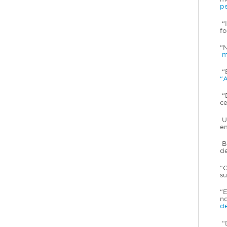
p
“I
fo
“N
m
“B
“A
“D
ce
Um
em
Br
de
“O
su
“E
no
d
“D