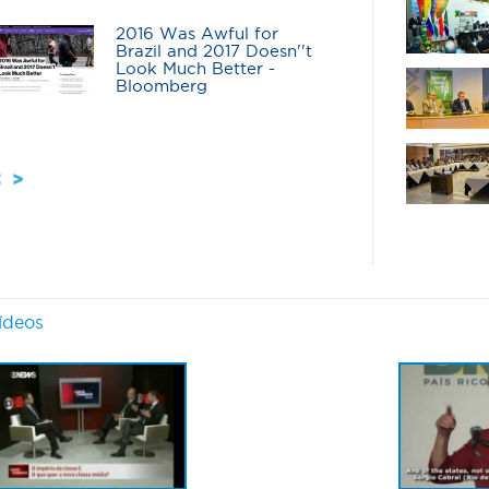
2016 Was Awful for
O q
Brazil and 2017 Doesn''t
nova
Look Much Better -
eco
Bloomberg
diag
depo
ídeos