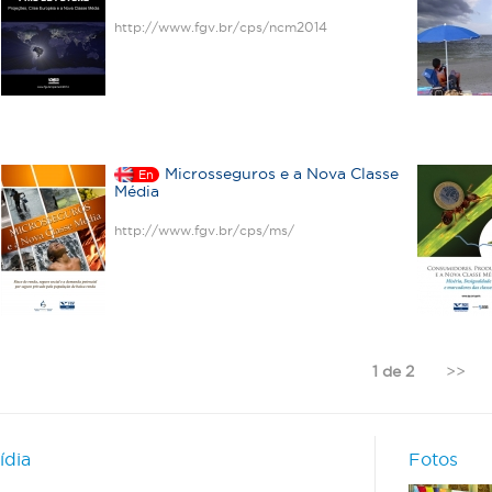
http://www.fgv.br/cps/ncm2014
Microsseguros e a Nova Classe
En
Média
http://www.fgv.br/cps/ms/
1 de 2
>>
ídia
Fotos