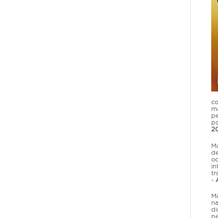
co
ma
pe
po
2
Ma
de
oc
in
tr
-
A
Ma
na
di
pe