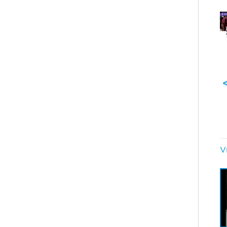
2016 Was Awful for
Brazil and 2017 Doesn''t
Look Much Better -
Bloomberg
V