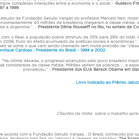
mpre complexas interações entre a economia e o social. -
Gustavo Fran
97 a 1999
.estudo da Fundação Getulio Vargas do professor Marcelo Neri, most
roximadamente 40 milhões de brasileiros chegaram à classe média...
da a Argentina.” -
Presidente Dilma Rousseff no Rio, no sorteio da
..com o Real, a população pobre diminuiu de 35% para 28% do total. 
 2008, fruto do efeito acumulado de políticas sociais e econômicas.”
ais se soma o que vem sendo chamado sem muita precisão de “classe
nrique Cardoso - Presidente do Brasil – 1994 a 2002
“Na última década, o progresso alcançado pelo povo brasileiro insp
oje considerada de classe média. Milhões saíram da pobreza... , a es
prevaleceu.” -
Presidente dos EUA Barack Obama em discur
Livro Indicado ao Prêmio Jabut
Citações da mídia sobre o trabalho apre
e acordo com a Fundação Getulio Vargas… O Brasil, conhecido por su
dia. Professor Neri fala do “retorno à carteira de trabalho”
The Econ