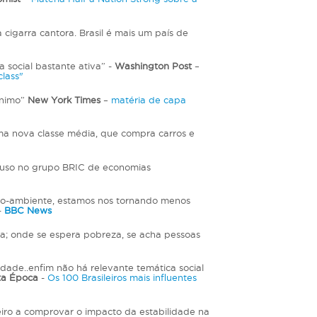
cigarra cantora. Brasil é mais um país de
 social bastante ativa” -
Washington Post
–
class"
ínimo”
New York Times
–
matéria de capa
ma nova classe média, que compra carros e
ncluso no grupo BRIC de economias
io-ambiente, estamos nos tornando menos
-
BBC News
da; onde se espera pobreza, se acha pessoas
dade..enfim não há relevante temática social
ta Época
-
Os 100 Brasileiros mais influentes
eiro a comprovar o impacto da estabilidade na