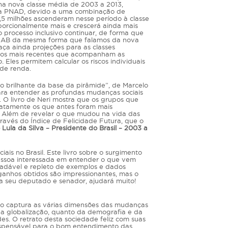
 na nova classe média de 2003 a 2013,
da PNAD, devido a uma combinação de
,5 milhões ascenderam nesse período à classe
porcionalmente mais e crescerá ainda mais
 processo inclusivo continuar, de forma que
e AB da mesma forma que falamos da nova
raça ainda projeções para as classes
dos mais recentes que acompanham as
Eles permitem calcular os riscos individuais
 de renda.
do brilhante da base da pirâmide”, de Marcelo
para entender as profundas mudanças sociais
s. O livro de Neri mostra que os grupos que
xatamente os que antes foram mais
s. Além de revelar o que mudou na vida das
través do Índice de Felicidade Futura, que o
o Lula da Silva – Presidente do Brasil – 2003 a
iais no Brasil. Este livro sobre o surgimento
pessoa interessada em entender o que vem
gradável e repleto de exemplos e dados
s ganhos obtidos são impressionantes, mas o
ra seu deputado e senador, ajudará muito!
lho captura as várias dimensões das mudanças
da globalização, quanto da demografia e da
es. O retrato desta sociedade feliz com suas
dispensável para o bom entendimento das