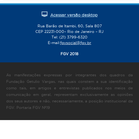
Acessar versão desktop
Rua Barão de Itambi, 60, Sala 807
CEP 22231-000– Rio de Janeiro – RJ
Tel: (21) 3799-6320
E-mail:
fgvsocial@fgv.br
FGV 2018
As manifestações expressas por integrantes dos quadros da
Fundação Getulio Vargas, nas quais constem a sua identificação
como tais, em artigos e entrevistas publicados nos meios de
comunicação em geral, representam exclusivamente as opiniões
dos seus autores e não, necessariamente, a posição institucional da
FGV. Portaria FGV Nº19