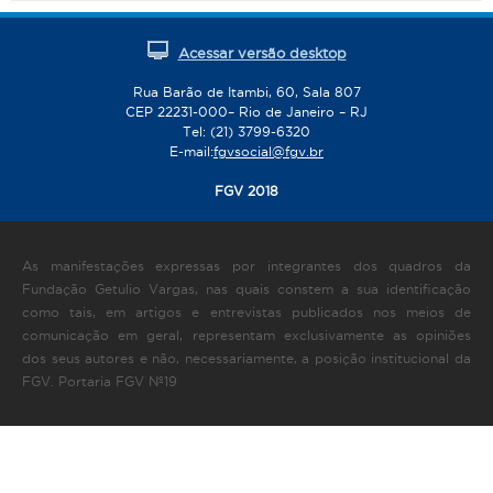
Acessar versão desktop
Rua Barão de Itambi, 60, Sala 807
CEP 22231-000– Rio de Janeiro – RJ
Tel: (21) 3799-6320
E-mail:
fgvsocial@fgv.br
FGV 2018
As manifestações expressas por integrantes dos quadros da
Fundação Getulio Vargas, nas quais constem a sua identificação
como tais, em artigos e entrevistas publicados nos meios de
comunicação em geral, representam exclusivamente as opiniões
dos seus autores e não, necessariamente, a posição institucional da
FGV. Portaria FGV Nº19