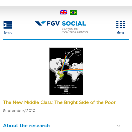
Skip
to
main
content
The New Middle Class: The Bright Side of the Poor
September/2010
About the research