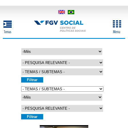
Pular
para
o
conteúdo
principal
M
ê
s
A
n
o
M
ê
s
A
n
o