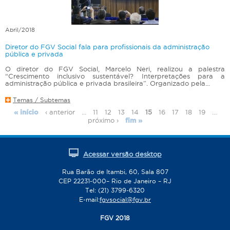
Abril/2018
Diretor do FGV Social fala para profissionais da administração
pública e privada
O diretor do FGV Social, Marcelo Neri, realizou a palestra
“Crescimento inclusivo sustentável? Interpretações para a
administração pública e privada brasileira”. Organizado pela...
Temas / Subtemas
‹ anterior
…
11
12
13
14
15
16
17
18
19
…
« início
P
próximo ›
fim »
á
g
i
Acessar versão desktop
n
Rua Barão de Itambi, 60, Sala 807
a
CEP 22231-000– Rio de Janeiro – RJ
s
Tel: (21) 3799-6320
E-mail:
fgvsocial@fgv.br
FGV 2018