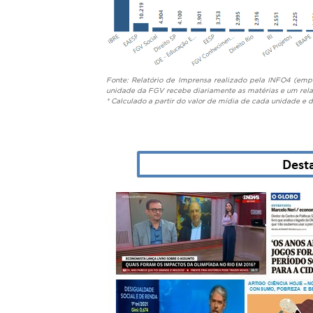
Fonte: Relatório de Imprensa realizado pela INFO4 (em
unidade da FGV recebe diariamente as matérias e um rela
* Calculado a partir do valor de mídia de cada unidade e 