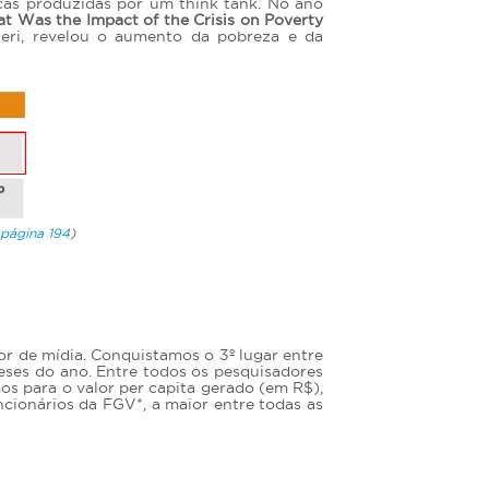
icas produzidas por um think tank. No ano
t Was the Impact of the Crisis on Poverty
Neri, revelou o aumento da pobreza e da
 página 194
)
or de mídia. Conquistamos o 3º lugar entre
ses do ano. Entre todos os pesquisadores
mos para o valor per capita gerado (em R$),
cionários da FGV*, a maior entre todas as