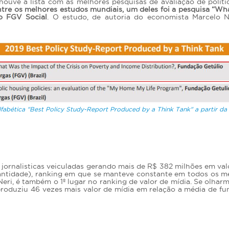
ouve a lista com as melhores pesquisas de avaliação de polít
tre os melhores estudos mundiais, um deles foi a pesquisa “Wha
lo FGV Social
. O estudo, de autoria do economista Marcelo 
lfabética "Best Policy Study-Report Produced by a Think Tank" a partir da
jornalisticas veiculadas gerando mais de R$ 382 milhões em val
antidade), ranking em que se manteve constante em todos os me
eri, é também o 1º lugar no ranking de valor de mídia. Se olhar
oduziu 46 vezes mais valor de mídia em relação a média de fun