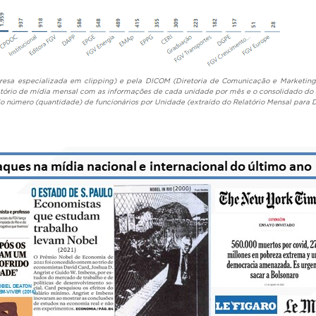
presa especializada em clipping) e pela DICOM (Diretoria de Comunicação e Marketi
tório de mídia mensal com as informações de cada unidade por mês e o consolidado do
do número (quantidade) de funcionários por Unidade (extraído do Relatório Mensal para D