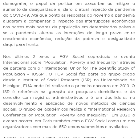
demografia, o papel da política em exacerbar ou mitigar o
aumento da desigualdade e, claro, o atual impacto da pandemia
do COVID-19. Até que ponto as respostas do governo à pandemia
ajudaram a compensar o impacto das interrupções econômicas
nas partes mais pobres da população em determinados países e
se a pandemia alterou as interações de longo prazo entre
crescimento econômico, redução da pobreza e desigualdade
daqui para frente.
Nos últimos 2 anos o FGV Social coproduziu o evento
Internacional sobre “Population, Poverty and Inequality” através
de parceria com o “International Union for The Scientific Study of
Populacion – IUSSP”. O FGV Social faz parte do grupo criado
desde o Institute of Social Research (ISR) na Universidade de
Michigan, EUA onde foi realizado o primeiro encontro em 2019. O
ISR é referência na geração de pesquisas domiciliares e da
conexão com registros administrativos e é um dos líderes no
desenvolvimento e aplicação de novos métodos de ciências
sociais. O grupo de acadêmicos realiza a “International Research
Conference on Population, Poverty and Inequality”. Em 2020 o
evento ocorreu em Paris também com o FGV Social como um dos
organizadores com mais de 650 textos submetidos e avaliados.