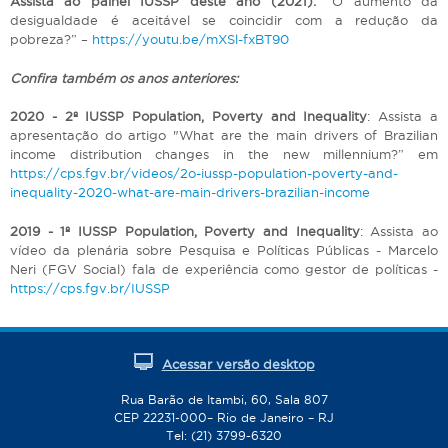
Assista ao painel IUSSP deste ano (2021):
“O aumento da
desigualdade é aceitável se coincidir com a redução da
pobreza?” –
https://youtu.be/mXSl-fxBT90
Confira também os anos anteriores:
2020 - 2º IUSSP Population, Poverty and Inequality
: Assista a
apresentação do artigo "What are the main drivers of Brazilian
income distribution changes in the new millennium?” em
https://cps.fgv.br/videos/2o-iussp-population-poverty-and-
inequality-2020-what-are-main-drivers-brazilian-income
2019 - 1º IUSSP Population, Poverty and Inequality
: Assista ao
vídeo da plenária sobre Pesquisa e Políticas Públicas - Marcelo
Neri (FGV Social) fala de experiência como gestor de políticas -
https://cps.fgv.br/IUSSP
Acessar versão desktop
Rua Barão de Itambi, 60, Sala 807
CEP 22231-000– Rio de Janeiro – RJ
Tel: (21) 3799-6320