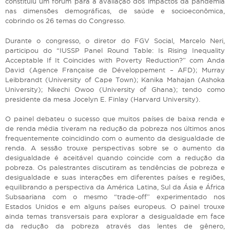
constituiu um fórum para a avaliação dos impactos da pandemia
nas dimensões demográficas, de saúde e socioeconômica,
cobrindo os 26 temas do Congresso.
Durante o congresso, o diretor do FGV Social, Marcelo Neri,
participou do “IUSSP Panel Round Table: Is Rising Inequality
Acceptable If It Coincides with Poverty Reduction?” com Anda
David (Agence Française de Développement – AFD); Murray
Leibbrandt (University of Cape Town); Kanika Mahajan (Ashoka
University); Nkechi Owoo (University of Ghana); tendo como
presidente da mesa Jocelyn E. Finlay (Harvard University).
O painel debateu o sucesso que muitos países de baixa renda e
de renda média tiveram na redução da pobreza nos últimos anos
frequentemente coincidindo com o aumento da desigualdade de
renda. A sessão trouxe perspectivas sobre se o aumento da
desigualdade é aceitável quando coincide com a redução da
pobreza. Os palestrantes discutiram as tendências de pobreza e
desigualdade e suas interações em diferentes países e regiões,
equilibrando a perspectiva da América Latina, Sul da Ásia e África
Subsaariana com o mesmo “trade-off” experimentado nos
Estados Unidos e em alguns países europeus. O painel trouxe
ainda temas transversais para explorar a desigualdade em face
da redução da pobreza através das lentes de gênero,