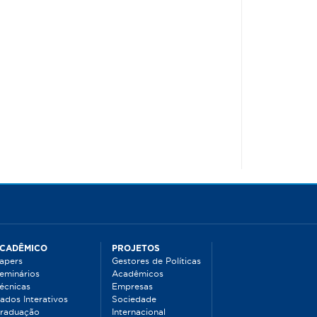
CADÊMICO
PROJETOS
apers
Gestores de Políticas
eminários
Acadêmicos
écnicas
Empresas
ados Interativos
Sociedade
raduação
Internacional