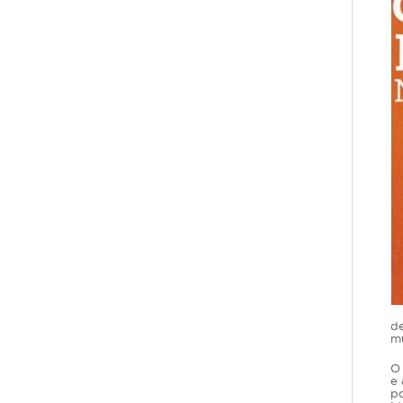
de
mu
O 
e 
po