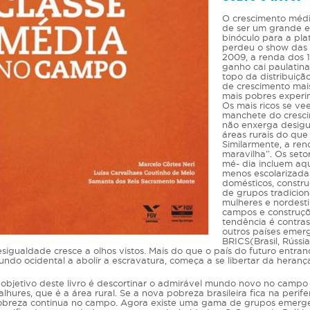
O crescimento médi
de ser um grande e
binóculo para a pla
perdeu o show das 
2009, a renda dos 1
ganho cai paulati
topo da distribuição
de crescimento mai
mais pobres experi
Os mais ricos se v
manchete do cresci
não enxerga desigu
áreas rurais do qu
Similarmente, a re
maravilha”. Os set
mé- dia incluem aq
menos escolarizada
domésticos, constru
de grupos tradicion
mulheres e nordesti
campos e construçõe
tendência é contra
outros países emer
BRICS(Brasil, Rússia
sigualdade cresce a olhos vistos. Mais do que o país do futuro entrand
ndo ocidental a abolir a escravatura, começa a se libertar da heranç
objetivo deste livro é descortinar o admirável mundo novo no campo 
alhures, que é a área rural. Se a nova pobreza brasileira fica na perif
breza continua no campo. Agora existe uma gama de grupos emergen