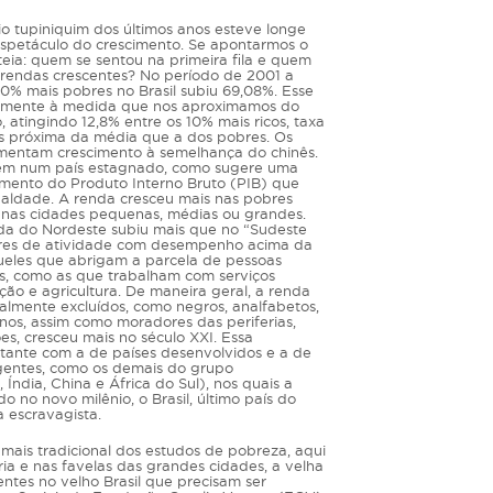
o tupiniquim dos últimos anos esteve longe
spetáculo do crescimento. Se apontarmos o
teia: quem se sentou na primeira fila e quem
rendas crescentes? No período de 2001 a
0% mais pobres no Brasil subiu 69,08%. Esse
namente à medida que nos aproximamos do
, atingindo 12,8% entre os 10% mais ricos, taxa
s próxima da média que a dos pobres. Os
mentam crescimento à semelhança do chinês.
eem num país estagnado, como sugere uma
mento do Produto Interno Bruto (PIB) que
aldade. A renda cresceu mais nas pobres
e nas cidades pequenas, médias ou grandes.
nda do Nordeste subiu mais que no “Sudeste
ores de atividade com desempenho acima da
ueles que abrigam a parcela de pessoas
s, como as que trabalham com serviços
ção e agricultura. De maneira geral, a renda
almente excluídos, como negros, analfabetos,
nos, assim como moradores das periferias,
s, cresceu mais no século XXI. Essa
stante com a de países desenvolvidos e a de
gentes, como os demais do grupo
, Índia, China e África do Sul), nos quais a
o no novo milênio, o Brasil, último país do
a escravagista.
mais tradicional dos estudos de pobreza, aqui
eria e nas favelas das grandes cidades, a velha
tes no velho Brasil que precisam ser