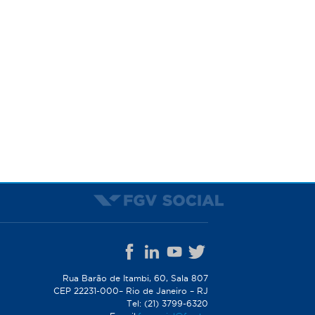
Rua Barão de Itambi, 60, Sala 807
CEP 22231-000– Rio de Janeiro – RJ
Tel: (21) 3799-6320