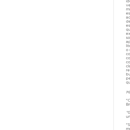
id
ve
mi
es
ac
de
es
qu
ex
so
ap
li
o 
co
co
co
cl
re
bu
pe
qu
Ma
"O
Br
"
G
um
"S
mu