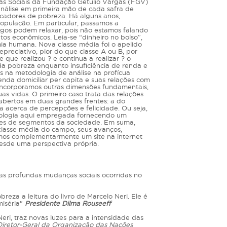
icas Sociais da Fundação Getulio Vargas (FGV)
nálise em primeira mão de cada safra de
dicadores de pobreza. Há alguns anos,
opulação. Em particular, passamos a
ogos podem relaxar, pois não estamos falando
atos econômicos. Leia-se “dinheiro no bolso”,
ia humana. Nova classe média foi o apelido
preciativo, pior do que classe A ou B, por
que realizou ? e continua a realizar ? o
 da pobreza enquanto insuficiência de renda e
es na metodologia de análise na profícua
nda domiciliar per capita e suas relações com
 incorporamos outras dimensões fundamentais,
as vidas. O primeiro caso trata das relações
abertos em duas grandes frentes: a do
a acerca de percepções e felicidade. Ou seja,
dologia aqui empregada fornecendo um
pções de segmentos da sociedade. Em suma,
classe média do campo, seus avanços,
emos complementarmente um site na internet
desde uma perspectiva própria.
 as profundas mudanças sociais ocorridas no
eza a leitura do livro de Marcelo Neri. Ele é
iséria"
Presidente Dilma Rouseeff
i, traz novas luzes para a intensidade das
Diretor-Geral da Organização das Nações