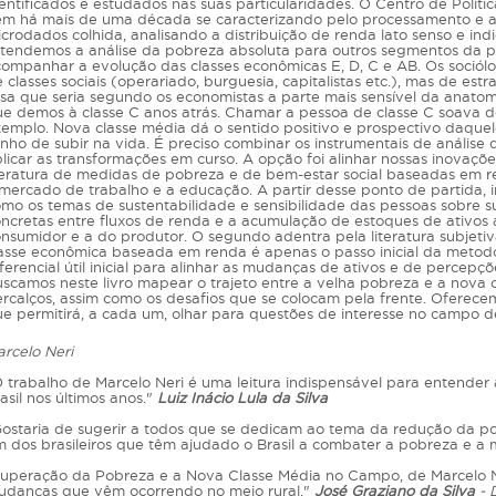
entificados e estudados nas suas particularidades. O Centro de Polít
m há mais de uma década se caracterizando pelo processamento e a
crodados colhida, analisando a distribuição de renda lato senso e in
tendemos a análise da pobreza absoluta para outros segmentos da p
ompanhar a evolução das classes econômicas E, D, C e AB. Os sociól
 classes sociais (operariado, burguesia, capitalistas etc.), mas de estr
sa que seria segundo os economistas a parte mais sensível da anatom
e demos à classe C anos atrás. Chamar a pessoa de classe C soava de
emplo. Nova classe média dá o sentido positivo e prospectivo daquele 
nho de subir na vida. É preciso combinar os instrumentais de análise
licar as transformações em curso. A opção foi alinhar nossas inovaçõ
teratura de medidas de pobreza e de bem-estar social baseadas em re
mercado de trabalho e a educação. A partir desse ponto de partida,
mo os temas de sustentabilidade e sensibilidade das pessoas sobre su
ncretas entre fluxos de renda e a acumulação de estoques de ativos 
nsumidor e a do produtor. O segundo adentra pela literatura subjetiv
asse econômica baseada em renda é apenas o passo inicial da meto
ferencial útil inicial para alinhar as mudanças de ativos e de perce
scamos neste livro mapear o trajeto entre a velha pobreza e a nova 
rcalços, assim como os desafios que se colocam pela frente. Oferec
e permitirá, a cada um, olhar para questões de interesse no campo 
rcelo Neri
 trabalho de Marcelo Neri é uma leitura indispensável para entender
asil nos últimos anos."
Luiz Inácio Lula da Silva
ostaria de sugerir a todos que se dedicam ao tema da redução da pobr
 dos brasileiros que têm ajudado o Brasil a combater a pobreza e a m
uperação da Pobreza e a Nova Classe Média no Campo, de Marcelo Ner
danças que vêm ocorrendo no meio rural."
José Graziano da Silva
- 