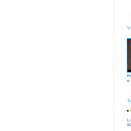
V
M
e
T
L
a