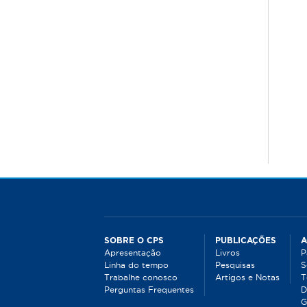
SOBRE O CPS
PUBLICAÇÕES
A
Apresentação
Livros
P
Linha do tempo
Pesquisas
S
Trabalhe conosco
Artigos e Notas
T
Perguntas Frequentes
D
G