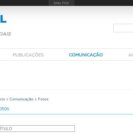
PUBLICAÇÕES
COMUNICAÇÃO
A
ício
»
Comunicação
»
Fotos
V
otos