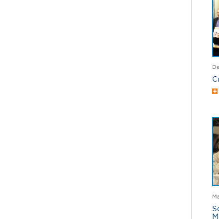
De
C
Ma
S
M