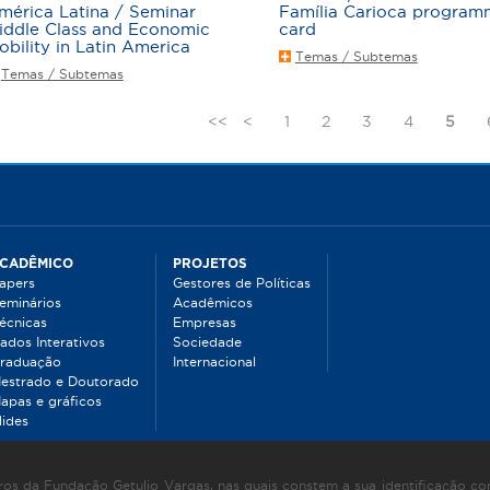
mérica Latina / Seminar
Família Carioca program
iddle Class and Economic
card
obility in Latin America
Temas / Subtemas
Temas / Subtemas
<<
<
1
2
3
4
5
CADÊMICO
PROJETOS
apers
Gestores de Políticas
eminários
Acadêmicos
écnicas
Empresas
ados Interativos
Sociedade
raduação
Internacional
estrado e Doutorado
apas e gráficos
lides
os da Fundação Getulio Vargas, nas quais constem a sua identificação com