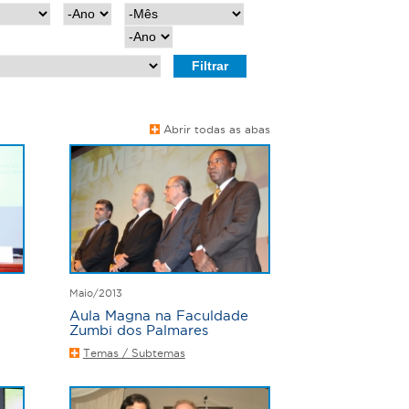
A
M
n
ê
A
o
s
n
o
Abrir todas as abas
Maio/2013
Aula Magna na Faculdade
Zumbi dos Palmares
Temas / Subtemas