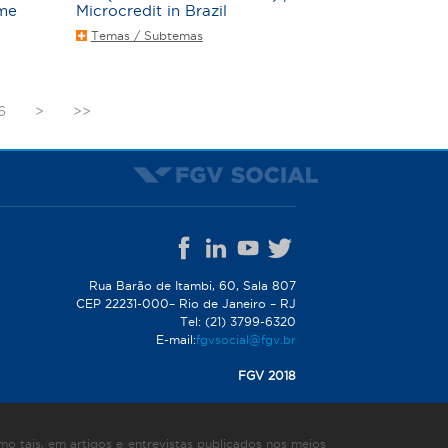
me
Microcredit in Brazil
Temas / Subtemas
6
>
>>
Rua Barão de Itambi, 60, Sala 807
CEP 22231-000– Rio de Janeiro – RJ
Tel: (21) 3799-6320
E-mail:
fgvsocial@fgv.br
FGV 2018
o tais, em artigos e entrevistas publicados nos meios