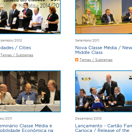
zembro/2012
Setembro/2011
idades / Cities
Nova Classe Média / Ne
Middle Class
Temas / Subtemas
Temas / Subtemas
io/2011
Dezembro/2010
eminário Classe Média e
Lançamento - Cartão Fam
obilidade Econômica na
Carioca / Release of the