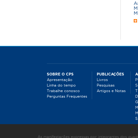
A
M
M
SOBRE O CPS
PUBLICAÇÕES
A
Apresentação
Livros
P
Linha do tempo
Pesquisas
S
Trabalhe conosco
Artigos e Notas
T
Perguntas Frequentes
D
G
M
M
S
As manifestações expressas por integrantes dos quadr