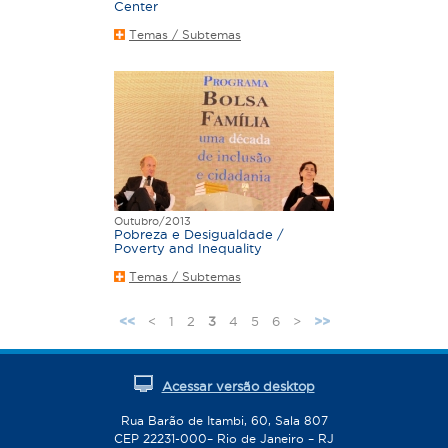
Center
Temas / Subtemas
Outubro/2013
Pobreza e Desigualdade /
Poverty and Inequality
Temas / Subtemas
<
1
2
3
4
5
6
>
<<
>>
P
á
g
Acessar versão desktop
i
n
Rua Barão de Itambi, 60, Sala 807
CEP 22231-000– Rio de Janeiro – RJ
a