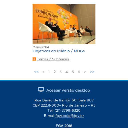
Maio/2014
Objetivos do Milênio / MDGs
Temas / Subtemas
<
1
2
3
4
5
6
>
<<
>>
P
á
g
Acessar versão desktop
i
n
Rua Barão de Itambi, 60, Sala 807
CEP 22231-000– Rio de Janeiro – RJ
a
Tel: (21) 3799-6320
s
E-mail:
fgvsocial@fgv.br
FGV 2018