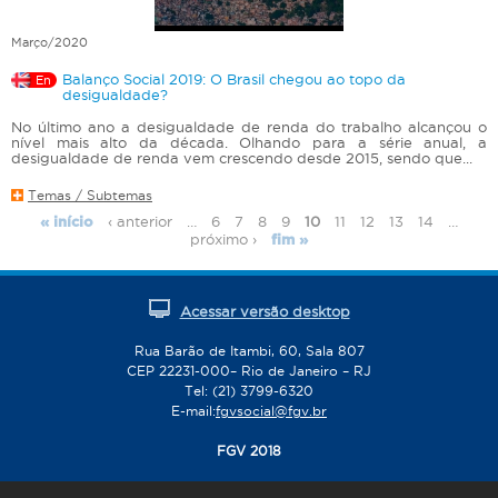
Março/2020
Balanço Social 2019: O Brasil chegou ao topo da
En
desigualdade?
No último ano a desigualdade de renda do trabalho alcançou o
nível mais alto da década. Olhando para a série anual, a
desigualdade de renda vem crescendo desde 2015, sendo que...
Temas / Subtemas
‹ anterior
…
6
7
8
9
10
11
12
13
14
…
« início
P
próximo ›
fim »
á
g
i
Acessar versão desktop
n
Rua Barão de Itambi, 60, Sala 807
a
CEP 22231-000– Rio de Janeiro – RJ
s
Tel: (21) 3799-6320
E-mail:
fgvsocial@fgv.br
FGV 2018