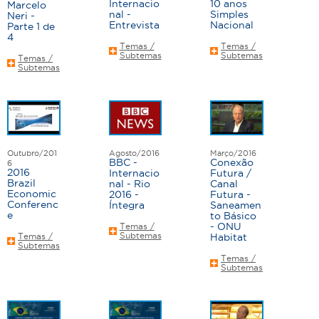
Internacio
10 anos
Marcelo
a
nal -
Simples
Neri -
Entrevista
Nacional
Parte 1 de
s
4
Temas /
Temas /
Subtemas
Subtemas
Temas /
Subtemas
Outubro/201
Agosto/2016
Março/2016
BBC -
Conexão
6
2016
Internacio
Futura /
Brazil
nal - Rio
Canal
Economic
2016 -
Futura -
Conferenc
Íntegra
Saneamen
e
to Básico
- ONU
Temas /
Subtemas
Temas /
Habitat
Subtemas
Temas /
Subtemas