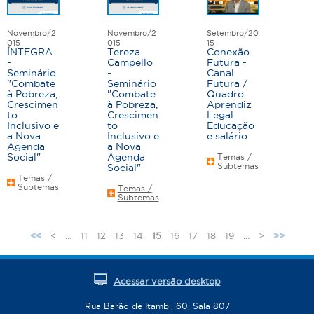
Novembro/2
Novembro/2
Setembro/20
015
015
15
ÍNTEGRA
Tereza
Conexão
-
Campello
Futura -
Seminário
-
Canal
"Combate
Seminário
Futura /
à Pobreza,
"Combate
Quadro
Crescimen
à Pobreza,
Aprendiz
to
Crescimen
Legal:
Inclusivo e
to
Educação
a Nova
Inclusivo e
e salário
Agenda
a Nova
Social"
Agenda
Temas /
Subtemas
Social"
Temas /
Subtemas
Temas /
Subtemas
<
…
11
12
13
14
15
16
17
18
19
…
>
<<
>>
Acessar versão desktop
Rua Barão de Itambi, 60, Sala 807