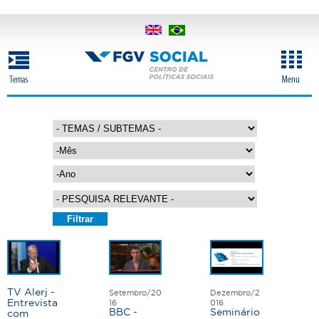
Pular
para
o
conteúdo
principal
M
ê
s
A
n
o
P
á
g
TV Alerj -
Setembro/20
Dezembro/2
i
Entrevista
16
016
BBC -
Seminário
com
n