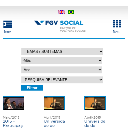
Pular
para
o
conteúdo
principal
M
ê
s
A
n
o
P
á
g
Maio/2015
Abril/2015
Abril/2015
i
2015 -
Universida
Universida
Participaç
de de
de de
n