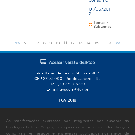
consumo"
-
01/05/201
2
Temas /
Subtemas
<
…
7
8
9
10
11
12
13
14
15
…
>
<<
>>
Acessar versão desktop
Rua Barão de Itambi, 60, Sala 807
CEP 22231-000– Rio de Janeiro – RJ
Tel: (21) 3799-6320
E-mail:
fgvsocial@fgv.br
FGV 2018
As manifestações expressas por integrantes dos quadros da
Fundação Getulio Vargas, nas quais constem a sua identificação
como tais, em artigos e entrevistas publicados nos meios de