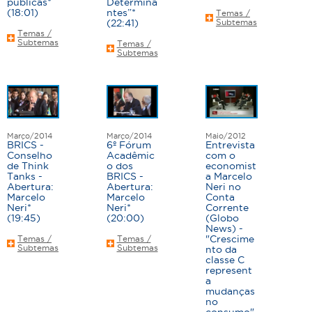
públicas*
Determina
(18:01)
ntes”*
Temas /
(22:41)
Subtemas
Temas /
Subtemas
Temas /
Subtemas
Março/2014
Março/2014
Maio/2012
BRICS -
6º Fórum
Entrevista
Conselho
Acadêmic
com o
de Think
o dos
economist
Tanks -
BRICS -
a Marcelo
Abertura:
Abertura:
Neri no
Marcelo
Marcelo
Conta
Neri*
Neri*
Corrente
(19:45)
(20:00)
(Globo
News) -
"Crescime
Temas /
Temas /
Subtemas
Subtemas
nto da
classe C
represent
a
mudanças
no