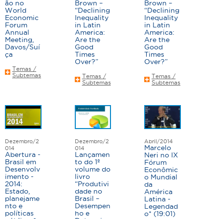
ão no
Brown –
Brown –
a
World
“Declining
“Declining
Economic
Inequality
Inequality
s
Forum
in Latin
in Latin
Annual
America:
America:
Meeting,
Are the
Are the
Davos/Suí
Good
Good
ça
Times
Times
Over?”
Over?”
Temas /
Subtemas
Temas /
Temas /
Subtemas
Subtemas
Dezembro/2
Dezembro/2
Abril/2014
Marcelo
014
014
Abertura -
Lançamen
Neri no IX
Brasil em
to do 1º
Fórum
Desenvolv
volume do
Econômic
imento -
livro
o Mundial
2014:
“Produtivi
da
Estado,
dade no
América
planejame
Brasil –
Latina -
nto e
Desempen
Legendad
políticas
ho e
o* (19:01)