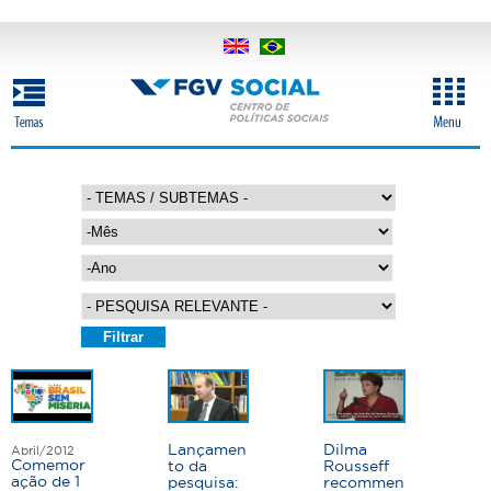
Pular
para
o
conteúdo
principal
M
ê
s
A
n
o
P
á
g
Lançamen
Dilma
Abril/2012
i
Comemor
to da
Rousseff
ação de 1
pesquisa:
recommen
n