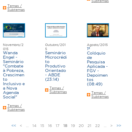
Subtemas
Temas /
Subtemas
Novembro/2
Outubro/201
Agosto/2015
1º
015
5
Wanda
Seminário
Colóquio
Engel -
Microcrédi
de
Seminário
to
Pesquisa
"Combate
Produtivo
Aplicada -
à Pobreza,
Orientado
FGV -
Crescimen
- ABDE
Depoimen
to
(23:14)
tos
Inclusivo e
(08:49)
a Nova
Temas /
Subtemas
Agenda
Temas /
Social"
Subtemas
Temas /
Subtemas
<
…
14
15
16
17
18
19
20
21
22
…
>
<<
>>