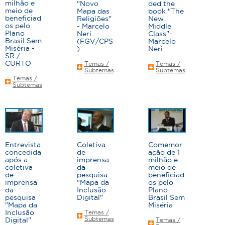
milhão e
"Novo
ded the
a
meio de
Mapa das
book "The
beneficiad
Religiões"
New
s
os pelo
- Marcelo
Middle
Plano
Neri
Class"-
Brasil Sem
(FGV/CPS
Marcelo
Miséria -
)
Neri
SR /
CURTO
Temas /
Temas /
Subtemas
Subtemas
Temas /
Subtemas
Entrevista
Coletiva
Comemor
concedida
de
ação de 1
após a
imprensa
milhão e
coletiva
da
meio de
de
pesquisa
beneficiad
imprensa
"Mapa da
os pelo
da
Inclusão
Plano
pesquisa
Digital"
Brasil Sem
"Mapa da
Miséria
Inclusão
Temas /
Subtemas
Digital"
Temas /