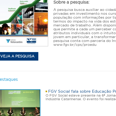
Sobre a pesquisa:
A pesquisa busca auxiliar ao cida
privadas em investimento nos curso
população com informações por ti
termos do impacto na vida dos est
mercado de trabalho. Além disponi
que permite a cada um perceber c
atributos individuais com o intuit
jovem em particular, a transform
pesquisa conta com parceria do In
www.fgv.br/cps/proedu
VEJA A PESQUISA
estaques
FGV Social fala sobre Educação Pr
O FGV Social esteve presente na 6ª Jorn
Indústria Catarinense. O evento foi realiz