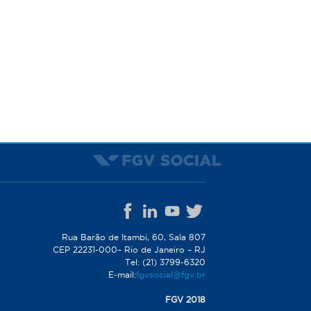
Rua Barão de Itambi, 60, Sala 807
CEP 22231-000– Rio de Janeiro – RJ
Tel: (21) 3799-6320
E-mail:
fgvsocial@fgv.br
FGV 2018