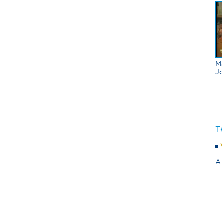
M
J
T
A