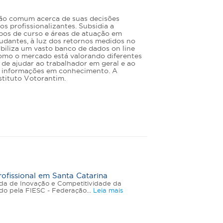
dão comum acerca de suas decisões
s profissionalizantes. Subsidia a
pos de curso e áreas de atuação em
udantes, à luz dos retornos medidos no
biliza um vasto banco de dados on line
omo o mercado está valorando diferentes
o de ajudar ao trabalhador em geral e ao
ar informações em conhecimento. A
stituto Votorantim.
ofissional em Santa Catarina
ada de Inovação e Competitividade da
ado pela FIESC - Federação...
Leia mais