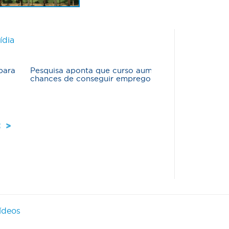
ídia
esquisa aponta que curso aumenta as
Mercado volta a cr
hances de conseguir emprego
menor escolaridade
ídeos