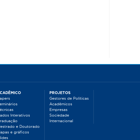
CADÊMICO
PROJETOS
apers
Gestores de Políticas
eminários
Acadêmicos
écnicas
Empresas
ados Interativos
Sociedade
raduação
Internacional
estrado e Doutorado
apas e gráficos
lides