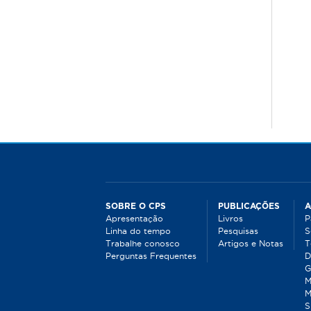
SOBRE O CPS
PUBLICAÇÕES
A
Apresentação
Livros
P
Linha do tempo
Pesquisas
S
Trabalhe conosco
Artigos e Notas
T
Perguntas Frequentes
D
G
M
M
S