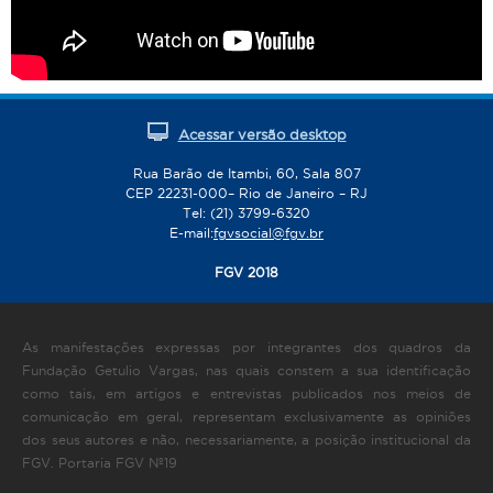
Acessar versão desktop
Rua Barão de Itambi, 60, Sala 807
CEP 22231-000– Rio de Janeiro – RJ
Tel: (21) 3799-6320
E-mail:
fgvsocial@fgv.br
FGV 2018
As manifestações expressas por integrantes dos quadros da
Fundação Getulio Vargas, nas quais constem a sua identificação
como tais, em artigos e entrevistas publicados nos meios de
comunicação em geral, representam exclusivamente as opiniões
dos seus autores e não, necessariamente, a posição institucional da
FGV. Portaria FGV Nº19