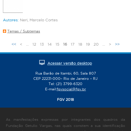
Autores:
Neri, Marcelo Cortes
Temas / Subtemas
<
…
12
13
14
15
16
17
18
19
20
…
>
<<
>>
P
á
g
Acessar versão desktop
i
n
Rua Barão de Itambi, 60, Sala 807
CEP 22231-000– Rio de Janeiro – RJ
a
Tel: (21) 3799-6320
s
E-mail:
fgvsocial@fgv.br
FGV 2018
As manifestações expressas por integrantes dos quadros da
Fundação Getulio Vargas, nas quais constem a sua identificação