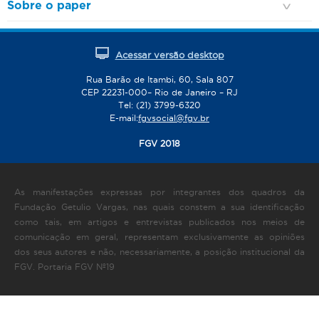
Sobre o paper
Acessar versão desktop
Rua Barão de Itambi, 60, Sala 807
CEP 22231-000– Rio de Janeiro – RJ
Tel: (21) 3799-6320
E-mail:
fgvsocial@fgv.br
FGV 2018
As manifestações expressas por integrantes dos quadros da
Fundação Getulio Vargas, nas quais constem a sua identificação
como tais, em artigos e entrevistas publicados nos meios de
comunicação em geral, representam exclusivamente as opiniões
dos seus autores e não, necessariamente, a posição institucional da
FGV. Portaria FGV Nº19