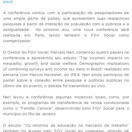
aqui
).
A conferência contou com a participação de pesquisadores de
uma ampla gama de países, que apresentam suas respectivas
pesquisas a partir da interação da população com a pobreza e a
desigualdade. No próximo ano, uma nova conferência será
realizada em Paris, tendo também o FGV Social como
coorganizador.
O Diretor do FGV Social, Marcelo Neri, comentou quatro papers na
conferência e apresentou seu estudo “Top incomes’ impacts on
inequality, growth, and social welfare: Demographic implications
of combining surveys and income tax data in Brazil” realizado em
parceria com Marcos Hecksher, do IPEA. Neri ainda participou de
painel sobre a conexão entre pesquisa e políticas públicas no
último dia do evento; o debate foi transmitido ao vivo.
Neri levou à conferência algumas iniciativas locais, como, por
exemplo, os programas de transferência de renda condicionada
como o “Família Carioca” desenvolvido pelo FGV Social para o
município do Rio de Janeiro.
O estudo “Os retornos da educação no mercado de trabalho”
também foi levado pelo FGV Social ao congresso, através de