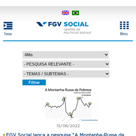
Pular
para
o
conteúdo
principal
M
A
ê
n
s
o
15/06/2022
FGV Social lança a pesquisa "A Montanha-Russa da