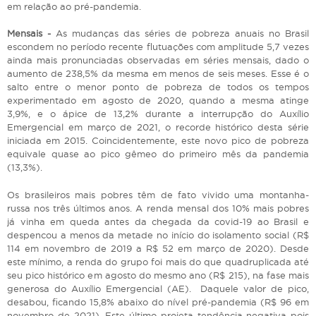
em relação ao pré-pandemia.
Mensais -
As mudanças das séries de pobreza anuais no Brasil
escondem no período recente flutuações com amplitude 5,7 vezes
ainda mais pronunciadas observadas em séries mensais, dado o
aumento de 238,5% da mesma em menos de seis meses. Esse é o
salto entre o menor ponto de pobreza de todos os tempos
experimentado em agosto de 2020, quando a mesma atinge
3,9%, e o ápice de 13,2% durante a interrupção do Auxílio
Emergencial em março de 2021, o recorde histórico desta série
iniciada em 2015. Coincidentemente, este novo pico de pobreza
equivale quase ao pico gêmeo do primeiro mês da pandemia
(13,3%).
Os brasileiros mais pobres têm de fato vivido uma montanha-
russa nos três últimos anos. A renda mensal dos 10% mais pobres
já vinha em queda antes da chegada da covid-19 ao Brasil e
despencou a menos da metade no início do isolamento social (R$
114 em novembro de 2019 a R$ 52 em março de 2020). Desde
este mínimo, a renda do grupo foi mais do que quadruplicada até
seu pico histórico em agosto do mesmo ano (R$ 215), na fase mais
generosa do Auxílio Emergencial (AE). Daquele valor de pico,
desabou, ficando 15,8% abaixo do nível pré-pandemia (R$ 96 em
novembro de 2021). Este último projeta tendência negativa pois