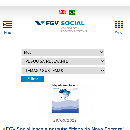
Pular
para
o
conteúdo
principal
M
A
ê
n
s
o
29/06/2022
FGV Social lança a pesquisa "Mapa da Nova Pobreza"