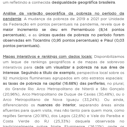
um refletindo a conhecida
desigualdade geográfica brasileira
.
Análise da variação geográfica da pobreza no período da
pandemia
: A mudança da pobreza de 2019 a 2021 por Unidade
da Federação em pontos percentuais na pandemia, revela que
o
maior incremento se deu em Pernambuco (8,14 pontos
percentuais
), e as
únicas quedas de pobreza no período foram
observadas em Tocantins (0,95 pontos percentuais) e Piauí (0,03
pontos percentuais).
Mapas interativos e rankings com dados locais:
Disponibilizamos
um leque de rankings geográficos e de mapas de sobrevoo
interativos para
cada um visualizar a pobreza na sua área de
interesse
.
Seguindo a título de exemplo
, perspectiva local sobre os
92 municípios fluminenses agrupados em oito estratos espaciais:
as taxas de pobreza na capital (16.68%) das periferias
, no plural,
do Grande Rio: Arco Metropolitano de Niterói e São Gonçalo
(20,96%), Arco Metropolitano de Duque de Caxias (30,48%), ou o
Arco Metropolitano de Nova Iguaçu (33,24%). Ou ainda,
diferenciando os
nuances do interior
, separando áreas ainda
afluentes para quem visita, mas não tanto para quem mora, como
regiões Serrana (20.18%), dos Lagos (22,6%) e Vale do Paraíba e
Costa Verde do RJ (25,33%) daquela observada no
tradicionalmente pobre Norte Fluminense (26,12%), onde os