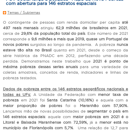
com abertura para 146 estratos espaciais
Temas / Subtemas
O contingente de pessoas com renda domiciliar per capita
até
497 reais mensais
atingiu
62,9 milhões de brasileiros em 2021
,
cerca de
29,6% da população total do país
. Este número de 2021
corresponde a
9,6 milhões a mais que 2019, quase um Portugal de
novos pobres
surgidos ao longo da pandemia. A pobreza
nunca
esteve tão alta no Brasil
quanto em 2021, desde o começo da
série histórica da PNADC em 2012, perfazendo uma década
perdida. Demonstramos neste trabalho que
2021 é ponto de
máxima pobreza dessas series anuais
para uma variedade de
coletas amostrais, conceitos de renda, indicadores e linhas de
pobreza testados.
Dados de pobreza entre os 146 estratos geográficos nacionais e
todas as UFs:
A Unidade da Federação com
menor taxa de
pobreza
em 2021 foi
Santa Catarina (10,16%)
e aquela com a
maior proporção de pobres
foi o
Maranhão com 57,90%.
Lançamos mão de novas possibilidades de
segmentar o país em
146 estratos espaciais
: aquele com
maior pobreza em 2021 é o
Litoral e Baixada Maranhense com 72,59%,
já a
menor está no
município de Florianópolis com 5,7%
. Uma relação de 12,7 para