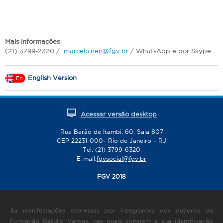
Mais informações
(21) 3799-2320 /
marcelo.neri@fgv.br
/ WhatsApp e por Skype
English Version
En
Acessar versão desktop
Rua Barão de Itambi, 60, Sala 807
CEP 22231-000– Rio de Janeiro – RJ
Tel: (21) 3799-6320
E-mail:
fgvsocial@fgv.br
FGV 2018
As manifestações expressas por integrantes dos quadros da
Fundação Getulio Vargas, nas quais constem a sua identificação