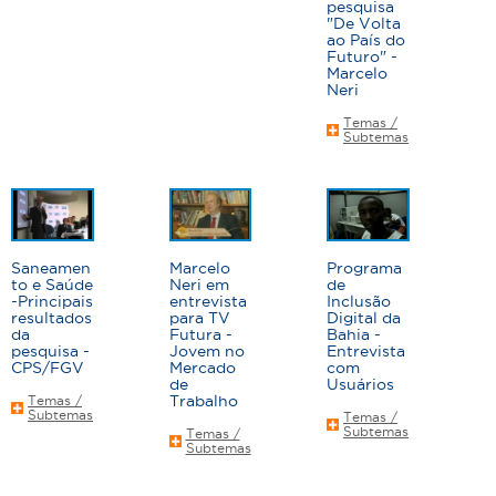
pesquisa
"De Volta
ao País do
Futuro" -
Marcelo
Neri
Temas /
Subtemas
Saneamen
Marcelo
Programa
to e Saúde
Neri em
de
-Principais
entrevista
Inclusão
resultados
para TV
Digital da
da
Futura -
Bahia -
pesquisa -
Jovem no
Entrevista
CPS/FGV
Mercado
com
de
Usuários
Trabalho
Temas /
Subtemas
Temas /
Subtemas
Temas /
Subtemas