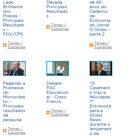
Lado
Década -
de 40
a
Brilhante
Principais
anos do
dos
Resultado
Caderno
s
Pobres -
s
de
Principais
Economia
Resultado
do Jornal
Temas /
Subtemas
s -
O Globo -
FGV/CPS
parte 2
Temas /
Temas /
Subtemas
Subtemas
Pagando a
Debate
"O
Promessa
PAC
Casament
do
Educacion
o traz a
Microcrédi
al - Creso
felicidade
to -
Franco
?"
Principais
Entrevista
resultados
para a
Temas /
Subtemas
da
Globo
pesquisa
News
durante o
lançament
Temas /
Subtemas
o da