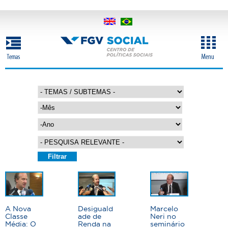
Pular
para
o
conteúdo
principal
M
ê
s
A
n
o
P
á
g
A Nova
Desiguald
Marcelo
i
Classe
ade de
Neri no
Média: O
Renda na
seminário
n