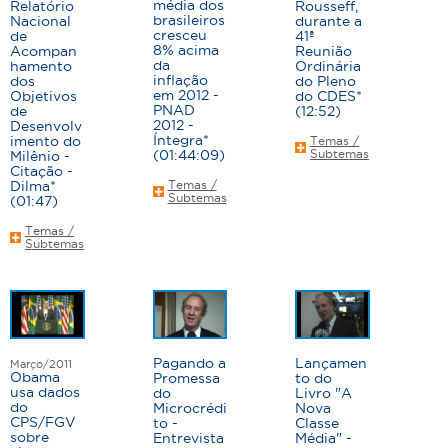
média dos
Relatório
Rousseff,
a
brasileiros
Nacional
durante a
cresceu
de
41ª
s
8% acima
Acompan
Reunião
da
hamento
Ordinária
inflação
dos
do Pleno
em 2012 -
Objetivos
do CDES*
PNAD
de
(12:52)
2012 -
Desenvolv
Íntegra*
imento do
Temas /
(01:44:09)
Subtemas
Milênio -
Citação -
Dilma*
Temas /
Subtemas
(01:47)
Temas /
Subtemas
Pagando a
Lançamen
Março/2011
Obama
Promessa
to do
usa dados
do
Livro "A
do
Microcrédi
Nova
CPS/FGV
to -
Classe
sobre
Entrevista
Média" -