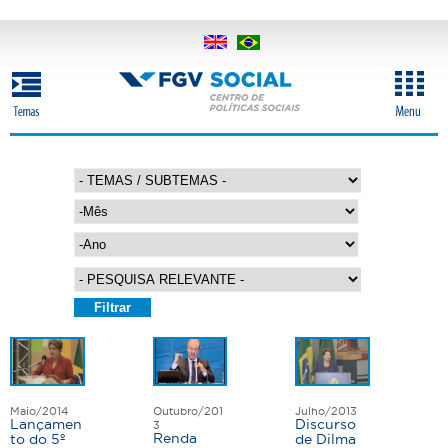
Pular
para
o
conteúdo
principal
M
ê
s
A
n
o
P
á
g
Maio/2014
Outubro/201
Julho/2013
i
Lançamen
Discurso
3
Renda
to do 5º
de Dilma
n