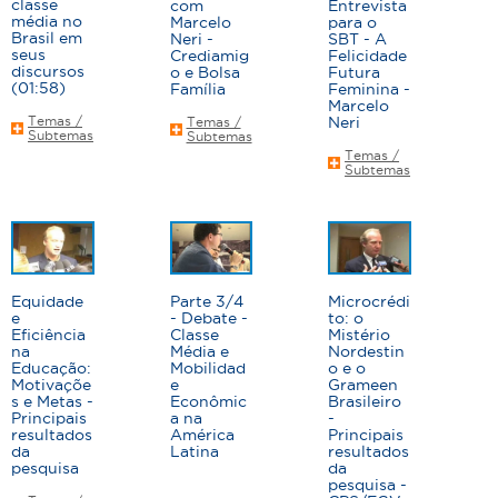
classe
com
Entrevista
média no
Marcelo
para o
Brasil em
Neri -
SBT - A
seus
Crediamig
Felicidade
discursos
o e Bolsa
Futura
(01:58)
Família
Feminina -
Marcelo
Temas /
Neri
Temas /
Subtemas
Subtemas
Temas /
Subtemas
Equidade
Parte 3/4
Microcrédi
e
- Debate -
to: o
Eficiência
Classe
Mistério
na
Média e
Nordestin
Educação:
Mobilidad
o e o
Motivaçõe
e
Grameen
s e Metas -
Econômic
Brasileiro
Principais
a na
-
resultados
América
Principais
da
Latina
resultados
pesquisa
da
pesquisa -