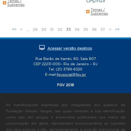
CPS/FGV
Temas /
Subtemas
Temas /
Subtemas
<
…
29
30
31
32
33
34
35
36
37
>
<<
>>
Acessar versão desktop
Rua Barão de Itambi, 60, Sala 807
CEP 22231-000– Rio de Janeiro – RJ
Tel: (21) 3799-6320
E-mail:
fgvsocial@fgv.br
FGV 2018
As manifestações expressas por integrantes dos quadros da
Fundação Getulio Vargas, nas quais constem a sua identificação
como tais, em artigos e entrevistas publicados nos meios de
comunicação em geral, representam exclusivamente as opiniões
dos seus autores e não, necessariamente, a posição institucional da