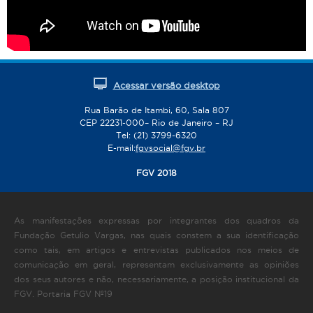
Acessar versão desktop
Rua Barão de Itambi, 60, Sala 807
CEP 22231-000– Rio de Janeiro – RJ
Tel: (21) 3799-6320
E-mail:
fgvsocial@fgv.br
FGV 2018
As manifestações expressas por integrantes dos quadros da
Fundação Getulio Vargas, nas quais constem a sua identificação
como tais, em artigos e entrevistas publicados nos meios de
comunicação em geral, representam exclusivamente as opiniões
dos seus autores e não, necessariamente, a posição institucional da
FGV. Portaria FGV Nº19