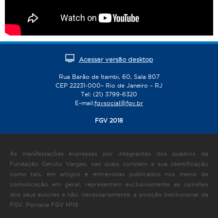
Acessar versão desktop
Rua Barão de Itambi, 60, Sala 807
CEP 22231-000– Rio de Janeiro – RJ
Tel: (21) 3799-6320
E-mail:
fgvsocial@fgv.br
FGV 2018
As manifestações expressas por integrantes dos quadros da
Fundação Getulio Vargas, nas quais constem a sua identificação
como tais, em artigos e entrevistas publicados nos meios de
comunicação em geral, representam exclusivamente as opiniões
dos seus autores e não, necessariamente, a posição institucional da
FGV. Portaria FGV Nº19