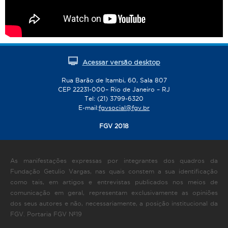
Acessar versão desktop
Rua Barão de Itambi, 60, Sala 807
CEP 22231-000– Rio de Janeiro – RJ
Tel: (21) 3799-6320
E-mail:
fgvsocial@fgv.br
FGV 2018
As manifestações expressas por integrantes dos quadros da
Fundação Getulio Vargas, nas quais constem a sua identificação
como tais, em artigos e entrevistas publicados nos meios de
comunicação em geral, representam exclusivamente as opiniões
dos seus autores e não, necessariamente, a posição institucional da
FGV. Portaria FGV Nº19