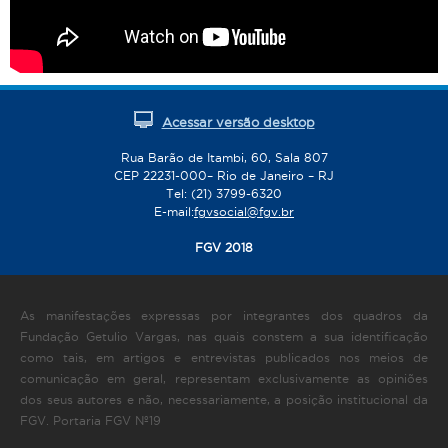
Acessar versão desktop
Rua Barão de Itambi, 60, Sala 807
CEP 22231-000– Rio de Janeiro – RJ
Tel: (21) 3799-6320
E-mail:
fgvsocial@fgv.br
FGV 2018
As manifestações expressas por integrantes dos quadros da
Fundação Getulio Vargas, nas quais constem a sua identificação
como tais, em artigos e entrevistas publicados nos meios de
comunicação em geral, representam exclusivamente as opiniões
dos seus autores e não, necessariamente, a posição institucional da
FGV. Portaria FGV Nº19