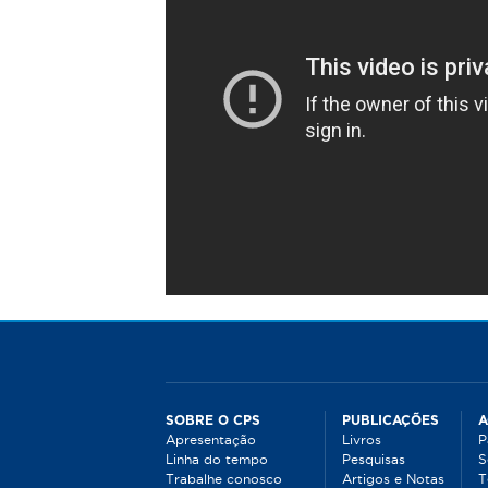
á
a
q
u
i
SOBRE O CPS
PUBLICAÇÕES
A
Apresentação
Livros
P
Linha do tempo
Pesquisas
S
Trabalhe conosco
Artigos e Notas
T