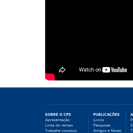
á
a
q
u
i
SOBRE O CPS
PUBLICAÇÕES
A
Apresentação
Livros
P
Linha do tempo
Pesquisas
S
Trabalhe conosco
Artigos e Notas
T