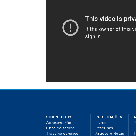
á
a
q
u
i
SOBRE O CPS
PUBLICAÇÕES
A
Apresentação
Livros
P
Linha do tempo
Pesquisas
S
Trabalhe conosco
Artigos e Notas
T