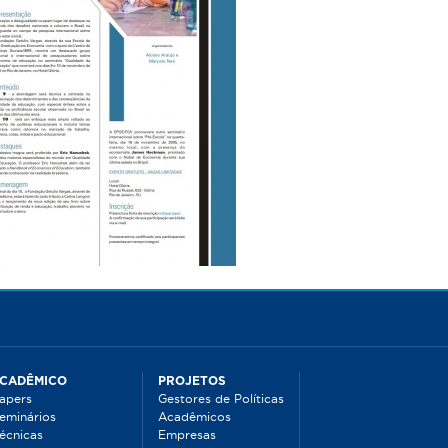
CADÊMICO
PROJETOS
apers
Gestores de Políticas
eminários
Acadêmicos
écnicas
Empresas