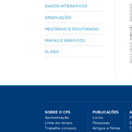
s
DADOS INTERATIVOS
t
GRADUAÇÃO
á
a
MESTRADO E DOUTORADO
q
u
MAPAS E GRÁFICOS
i
SLIDES
SOBRE O CPS
PUBLICAÇÕES
A
Apresentação
Livros
P
Linha do tempo
Pesquisas
S
Trabalhe conosco
Artigos e Notas
T