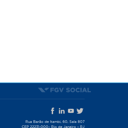
Rua Barão de Itambi, 60, Sala 807
CEP 22231-000– Rio de Janeiro – RJ